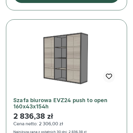
Szafa biurowa EVZ24 push to open
160x43x154h
Cena regularna:
2 836,38 zł
Cena netto: 2 306,00 zł
Najniższa cena z ostatnich 30 dni: 2 836,38 zł