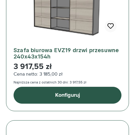
Szafa biurowa EVZ19 drzwi przesuwne
240x43x154h
Cena regularna:
3 917,55 zł
Cena netto: 3 185,00 zł
Najniższa cena z ostatnich 30 dni: 3 917,55 zł
Konfiguruj