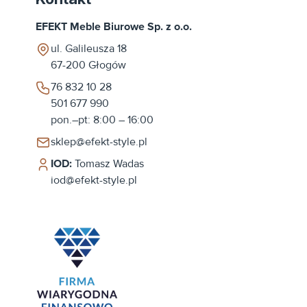
EFEKT Meble Biurowe Sp. z o.o.
ul. Galileusza 18
67-200
Głogów
76 832 10 28
501 677 990
pon.–pt: 8:00 – 16:00
sklep@efekt-style.pl
IOD:
Tomasz Wadas
iod@efekt-style.pl