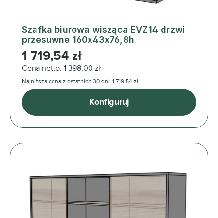
Szafka biurowa wisząca EVZ14 drzwi
przesuwne 160x43x76,8h
Cena regularna:
1 719,54 zł
Cena netto: 1 398,00 zł
Najniższa cena z ostatnich 30 dni: 1 719,54 zł
Konfiguruj