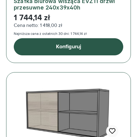
Szafka biurowa wisząca EVZ11 drzwi
przesuwne 240x39x40h
Cena regularna:
1 744,14 zł
Cena netto: 1 418,00 zł
Najniższa cena z ostatnich 30 dni: 1 744,14 zł
Konfiguruj