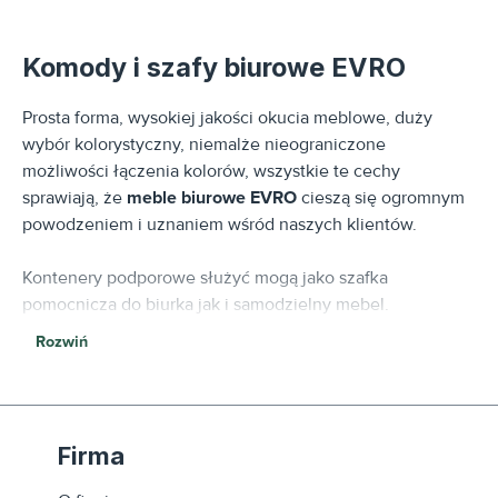
Komody i szafy biurowe EVRO
Prosta forma, wysokiej jakości okucia meblowe, duży
wybór kolorystyczny, niemalże nieograniczone
możliwości łączenia kolorów, wszystkie te cechy
sprawiają, że
meble biurowe EVRO
cieszą się ogromnym
powodzeniem i uznaniem wśród naszych klientów.
Kontenery podporowe służyć mogą jako szafka
pomocnicza do biurka jak i samodzielny mebel.
Atrakcyjności, szafom i komodom biurowym, z systemu
Rozwiń
mebli biurowych EVRO
, dodaje możliwość zastosowania
płóz, które komponują się ze stelażem biurek z systemu
mebli biurowych
EVRO i które nadają tym meblom
lekkości.
Firma
Bliższe informacje w opisie każdego mebla lub u naszych