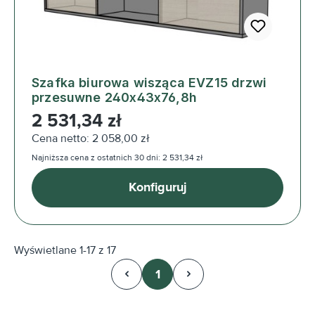
Szafka biurowa wisząca EVZ15 drzwi
przesuwne 240x43x76,8h
Cena regularna:
2 531,34 zł
Cena netto: 2 058,00 zł
Najniższa cena z ostatnich 30 dni: 2 531,34 zł
Konfiguruj
Wyświetlane 1-17 z 17
1
Strona