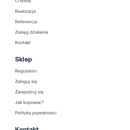
O firmie
specjalistów w biurze firmy.
Realizacje
Meble biurowe EVRO
są zgodne z normami
dotyczącymi
zgodności wyrobu z wymaganiami
Referencje
bezpieczeństwa wytrzymałości i trwałości
:
Zasięg działania
PN-EN 14073-2:2006; PN-EN 527-2:2004; PN-EN
Kontakt
14074:2006; PN-EN 14072:2006; PN-EN 527-3:2004; PN-
EN 14073-3:2006
Sklep
oraz
posiadają atest higieniczny z przeznaczeniem ich
do wyposażenia pomieszczeń użyteczności publicznej
Regulamin
Zaloguj się
Zarejestruj się
Jak kupować?
Polityka prywatności
Kontakt