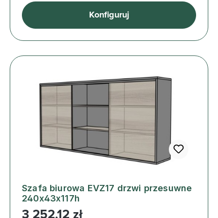
Konfiguruj
Szafa biurowa EVZ17 drzwi przesuwne
240x43x117h
Cena regularna:
3 252,12 zł