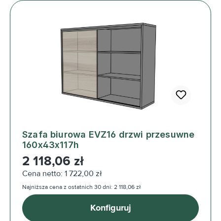
Szafa biurowa EVZ16 drzwi przesuwne
160x43x117h
Cena regularna:
2 118,06 zł
Cena netto: 1 722,00 zł
Najniższa cena z ostatnich 30 dni: 2 118,06 zł
Konfiguruj