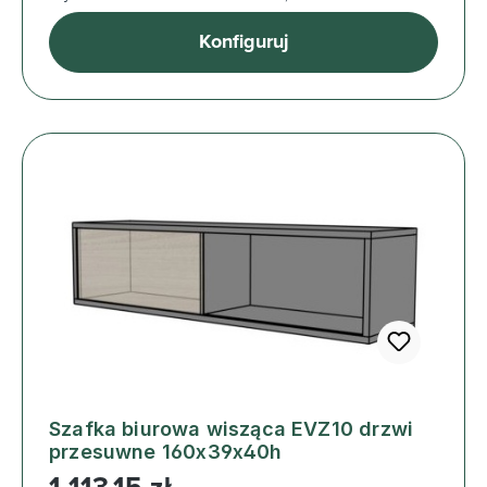
Konfiguruj
Szafka biurowa wisząca EVZ10 drzwi
przesuwne 160x39x40h
Cena regularna: