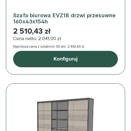
Szafa biurowa EVZ18 drzwi przesuwne
160x43x154h
Cena regularna:
2 510,43 zł
Cena netto: 2 041,00 zł
Najniższa cena z ostatnich 30 dni: 2 510,43 zł
Konfiguruj