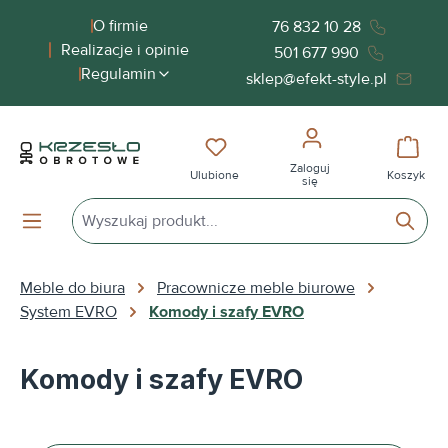
wnej zawartości
O firmie
76 832 10 28
Realizacje i opinie
501 677 990
Regulamin
sklep@efekt-style.pl
Masz 0 przedmioty na liście życ
Koszy
Zaloguj
Ulubione
Koszyk
się
Meble do biura
Pracownicze meble biurowe
System EVRO
Komody i szafy EVRO
Komody i szafy EVRO