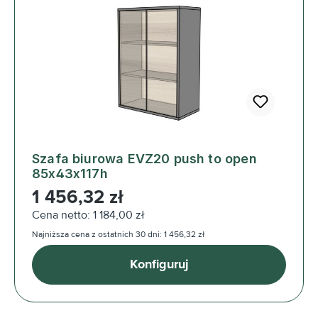
Szafa biurowa EVZ20 push to open
85x43x117h
Cena regularna:
1 456,32 zł
Cena netto: 1 184,00 zł
Najniższa cena z ostatnich 30 dni: 1 456,32 zł
Konfiguruj