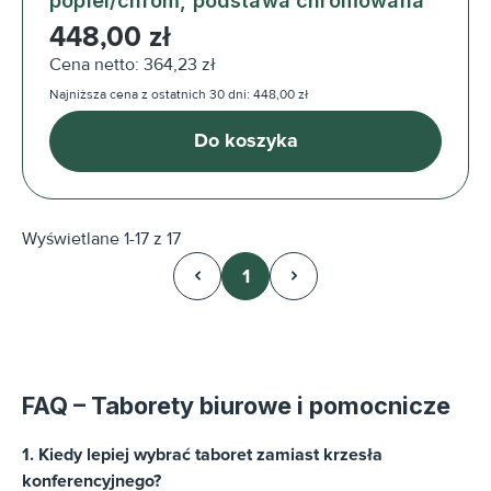
popiel/chrom, podstawa chromowana
Cena regularna:
448,00 zł
Cena netto: 364,23 zł
Najniższa cena z ostatnich 30 dni: 448,00 zł
Do koszyka
Wyświetlane 1-17 z 17
1
Strona
FAQ – Taborety biurowe i pomocnicze
1. Kiedy lepiej wybrać taboret zamiast krzesła
konferencyjnego?