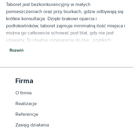
Taboret jest bezkonkurencyjny w małych
pomieszczeniach oraz przy biurkach, gdzie odbywają się
krótkie konsultacje. Dzięki brakowi oparcia i
podłokietników, taboret zajmuje minimalną ilość miejsca i
można go całkowicie schować pod blat, gdy nie jest
używany. To idealne rozwiązanie do tzw. „szybkich
spotkań” (hot-desking) oraz do pracy mobilnej, gdzie
Rozwiń
użytkownik często wstaje i siada.
2. Czy taborety biurowe posiadają regulację wysokości?
Tak, większość naszych taboretów obrotowych
Firma
wyposażona jest w podnośnik pneumatyczny. Pozwala to
na błyskawiczne dopasowanie wysokości siedziska do
O firmie
wzrostu użytkownika lub wysokości blatu. Posiadamy
Realizacje
również klasyczne taborety na czterech nogach (stałe),
które są cenione za swoją stabilność i prostotę w strefach
Referencje
socjalnych czy technicznych.
Zasięg działania