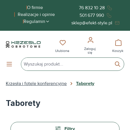
wnej zawartości
O firmie
76 832 10 28
Realizacje i opinie
501 677 990
Regulamin
sklep@efekt-style.pl
Masz 0 przedmioty na liście życ
Koszy
Zaloguj
Ulubione
Koszyk
się
Krzesła i fotele konferencyjne
Taborety
Taborety
Filtry