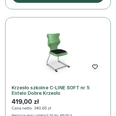
Krzesło szkolne C-LINE SOFT nr 5
Entelo Dobre Krzesło
Cena regularna:
419,00 zł
Cena netto: 340,65 zł
Najniższa cena z ostatnich 30 dni: 419,00 zł