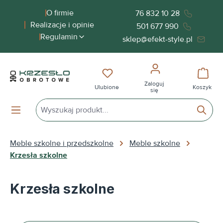
wnej zawartości
O firmie
76 832 10 28
Realizacje i opinie
501 677 990
Regulamin
sklep@efekt-style.pl
Masz 0 przedmioty na liście życ
Koszy
Zaloguj
Ulubione
Koszyk
się
Meble szkolne i przedszkolne
Meble szkolne
Krzesła szkolne
Krzesła szkolne