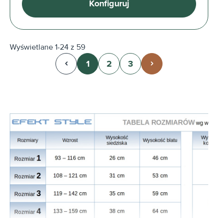
Konfiguruj
Wyświetlane 1-24 z 59
1
2
3
Strona
Strona
Strona