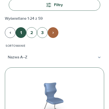
Filtry
Wyświetlane 1-24 z 59
1
2
3
Strona
Strona
Strona
SORTOWANIE