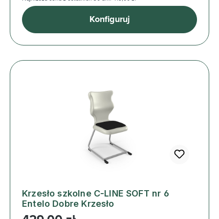
Konfiguruj
Krzesło szkolne C-LINE SOFT nr 6
Entelo Dobre Krzesło
Cena regularna: