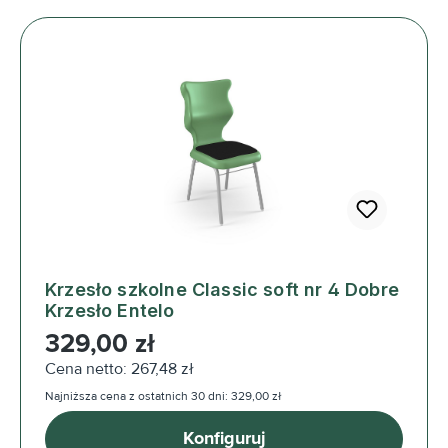
Krzesło szkolne Classic soft nr 4 Dobre
Krzesło Entelo
Cena regularna:
329,00 zł
Cena netto: 267,48 zł
Najniższa cena z ostatnich 30 dni: 329,00 zł
Konfiguruj