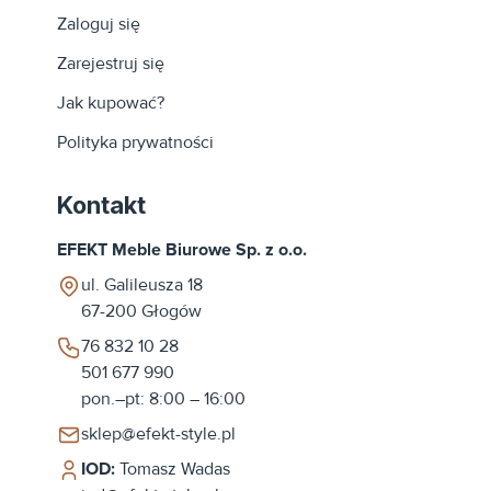
jest istotne w przypadku miejsc, gdzie przebywa wiele
Zaloguj się
osób. Dodatkowo, firma ta oferuje szeroki wybór innych
mebli szkolnych, takich jak stoły, szafki czy tablice, co
Zarejestruj się
pozwala na kompleksowe wyposażenie sal lekcyjnych i
świetlic
Jak kupować?
Polityka prywatności
Kontakt
EFEKT Meble Biurowe Sp. z o.o.
ul. Galileusza 18
67-200
Głogów
76 832 10 28
501 677 990
pon.–pt: 8:00 – 16:00
sklep@efekt-style.pl
IOD:
Tomasz Wadas