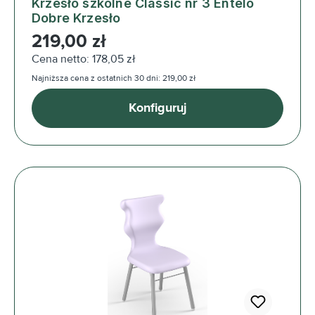
Krzesło szkolne Classic nr 3 Entelo
Dobre Krzesło
Cena regularna:
219,00 zł
Cena netto: 178,05 zł
Najniższa cena z ostatnich 30 dni: 219,00 zł
Konfiguruj