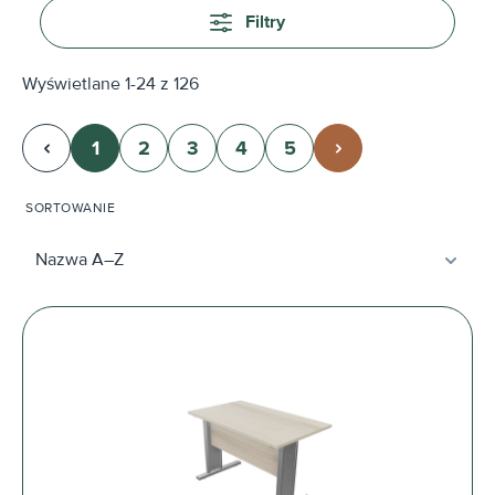
Filtry
Wyświetlane 1-24 z 126
1
2
3
4
5
Strona
Strona
Strona
Strona
Strona
SORTOWANIE