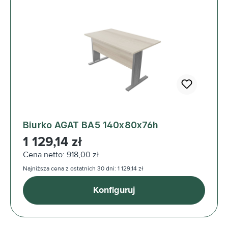
Biurko AGAT BA5 140x80x76h
Cena regularna:
1 129,14 zł
Cena netto: 918,00 zł
Najniższa cena z ostatnich 30 dni: 1 129,14 zł
Konfiguruj