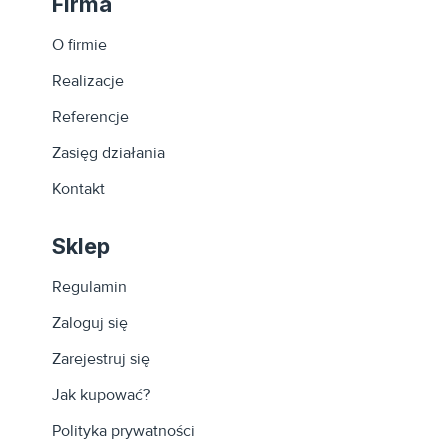
Firma
zastosowaniem najwyższej jakości okuć, takich jak np.
zawiasy, których kąt otwarcia wynosi 110 stopni.
O firmie
Realizacje
Referencje
Zasięg działania
Kontakt
Sklep
Regulamin
Zaloguj się
Zarejestruj się
Jak kupować?
Polityka prywatności