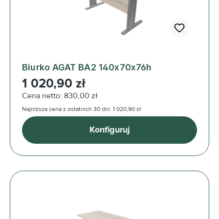
Biurko AGAT BA2 140x70x76h
Cena regularna:
1 020,90 zł
Cena netto: 830,00 zł
Najniższa cena z ostatnich 30 dni: 1 020,90 zł
Konfiguruj