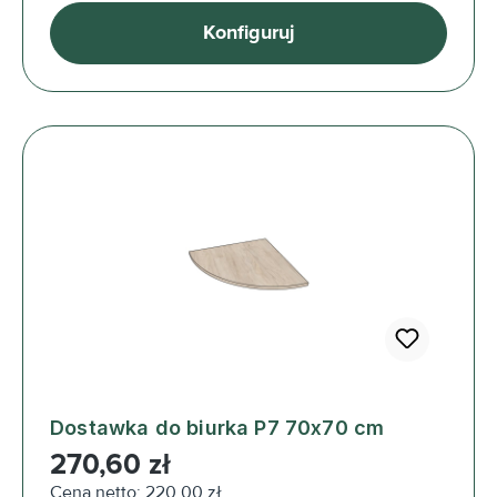
Konfiguruj
Dostawka do biurka P7 70x70 cm
Cena regularna:
270,60 zł
Cena netto: 220,00 zł