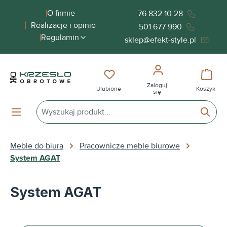
wnej zawartości
O firmie
76 832 10 28
Realizacje i opinie
501 677 990
Regulamin
sklep@efekt-style.pl
Masz 0 przedmioty na liście życ
Koszy
Zaloguj
Ulubione
Koszyk
się
Meble do biura
Pracownicze meble biurowe
System AGAT
System AGAT