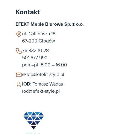
Kontakt
EFEKT Meble Biurowe Sp. z o.o.
ul. Galileusza 18
67-200
Głogów
76 832 10 28
501 677 990
pon.–pt: 8:00 – 16:00
sklep@efekt-style.pl
IOD:
Tomasz Wadas
iod@efekt-style.pl