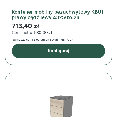
Kontener mobilny bezuchwytowy KBU1
prawy bądź lewy 43x50x62h
Cena regularna:
713,40 zł
Cena netto: 580,00 zł
Najniższa cena z ostatnich 30 dni: 713,40 zł
Konfiguruj