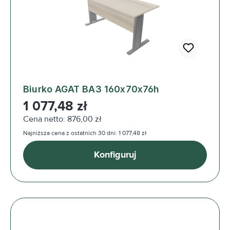
Biurko AGAT BA3 160x70x76h
Cena regularna:
1 077,48 zł
Cena netto: 876,00 zł
Najniższa cena z ostatnich 30 dni: 1 077,48 zł
Konfiguruj