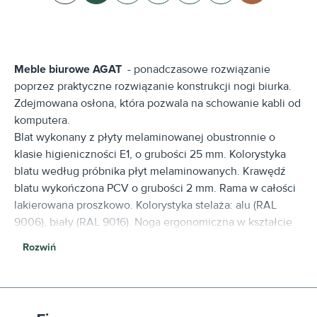
Meble biurowe AGAT
- ponadczasowe rozwiązanie
poprzez praktyczne rozwiązanie konstrukcji nogi biurka.
Zdejmowana osłona, która pozwala na schowanie kabli od
komputera.
Blat wykonany z płyty melaminowanej obustronnie o
klasie higieniczności E1, o grubości 25 mm. Kolorystyka
blatu według próbnika płyt melaminowanych. Krawędź
blatu wykończona PCV o grubości 2 mm. Rama w całości
lakierowana proszkowo. Kolorystyka stelaża: alu (RAL
9006), biały (RAL 9016). Noga ergonomiczna w kształcie
litery ,,L”. Lakierowana proszkowo. Noga zakończona
Rozwiń
regulatorem o zakresie regulacji 0-20 mm.
Uzupełnieniem kolekcji są szafy i regały biurowe, które
wykonane są z płyty meblowej w bogatej kolorystyce i z