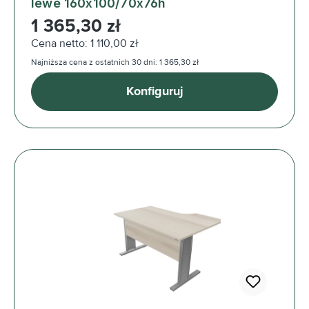
lewe 160x100/70x76h
Cena regularna:
1 365,30 zł
Cena netto: 1 110,00 zł
Najniższa cena z ostatnich 30 dni: 1 365,30 zł
Konfiguruj