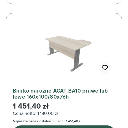
Biurko narożne AGAT BA10 prawe lub
lewe 160x100/80x76h
Cena regularna:
1 451,40 zł
Cena netto: 1 180,00 zł
Najniższa cena z ostatnich 30 dni: 1 451,40 zł