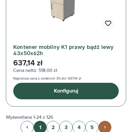
Kontener mobilny K1 prawy bądź lewy
43x50x62h
Cena regularna:
637,14 zł
Cena netto: 518,00 zł
Najniższa cena z ostatnich 30 dni: 637,14 zł
Konfiguruj
Wyświetlane 1-24 z 126
1
2
3
4
5
Strona
Strona
Strona
Strona
Strona