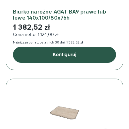
Biurko narożne AGAT BA9 prawe lub
lewe 140x100/80x76h
Cena regularna:
1 382,52 zł
Cena netto: 1 124,00 zł
Najniższa cena z ostatnich 30 dni: 1 382,52 zł
Konfiguruj