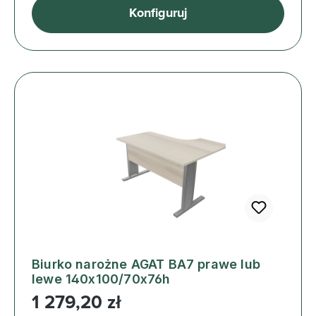
Konfiguruj
Biurko narożne AGAT BA7 prawe lub
lewe 140x100/70x76h
Cena regularna:
1 279,20 zł