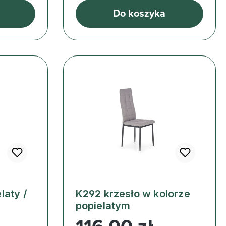
Do koszyka
laty /
K292 krzesło w kolorze
popielatym
Cena regularna: