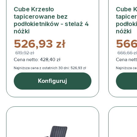
Cube Krzesło
Cube K
tapicerowane bez
tapice
podłokietników - stelaż 4
podłoki
nóżki
nóżki
526,93 zł
566
619,92 zł
666,66 z
Cena netto: 428,40 zł
Cena nett
Najniższa cena z ostatnich 30 dni: 526,93 zł
Najniższa ce
Konfiguruj