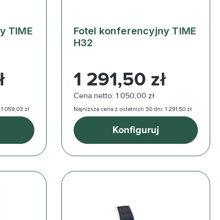
ny TIME
Fotel konferencyjny TIME
H32
Cena regularna:
ł
1 291,50 zł
Cena netto: 1 050,00 zł
 1 059,03 zł
Najniższa cena z ostatnich 30 dni: 1 291,50 zł
Konfiguruj