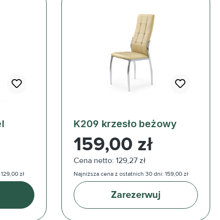
l
K209 krzesło beżowy
Cena regularna:
159,00 zł
Cena netto: 129,27 zł
 129,00 zł
Najniższa cena z ostatnich 30 dni: 159,00 zł
Zarezerwuj