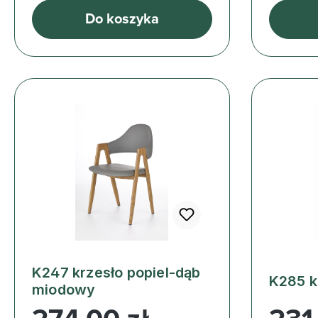
Do koszyka
K247 krzesło popiel-dąb
K285 k
miodowy
Cena regularna:
Cena reg