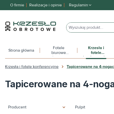
O firmie
Realizacje i opinie
Regulamin
 wyszukiwania
Przejdź do głównej nawigacji
Fotele
Krzesła i
Strona główna
biurowe
fotele
obrotowe
konferencyjne
Krzesła i fotele konferencyjne
Tapicerowane na 4-noga
Tapicerowane na 4-nog
Producent
Pulpit