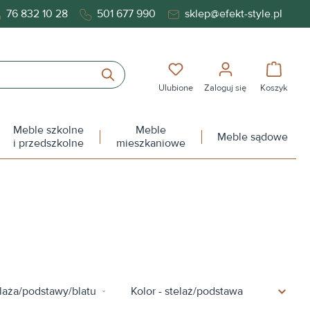
76 832 10 28
501 677 990
sklep@efekt-style.pl
Masz 0 przedmioty na liś
Koszy
Ulubione
Zaloguj się
Koszyk
Meble szkolne
Meble
Meble sądowe
i przedszkolne
mieszkaniowe
elaża/podstawy/blatu
Kolor - stelaż/podstawa