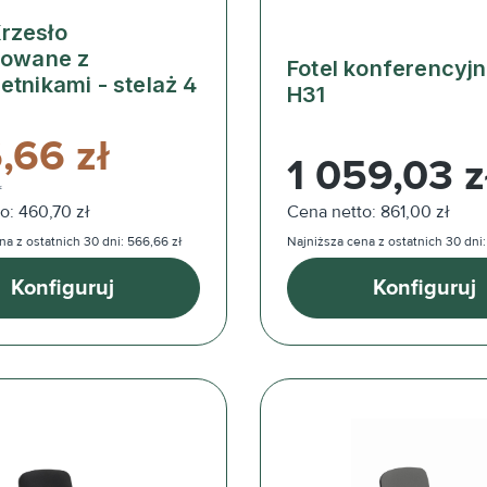
rzesło
rowane z
Fotel konferencyj
etnikami - stelaż 4
H31
,66 zł
Cena regularna:
1 059,03 z
ł
o: 460,70 zł
Cena netto: 861,00 zł
na z ostatnich 30 dni: 566,66 zł
Najniższa cena z ostatnich 30 dni:
Konfiguruj
Konfiguruj