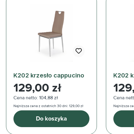
K202 krzesło cappucino
K202 k
Cena regularna:
Cena reg
129,00 zł
129
Cena netto: 104,88 zł
Cena nett
Najniższa cena z ostatnich 30 dni: 129,00 zł
Najniższa cen
Do koszyka