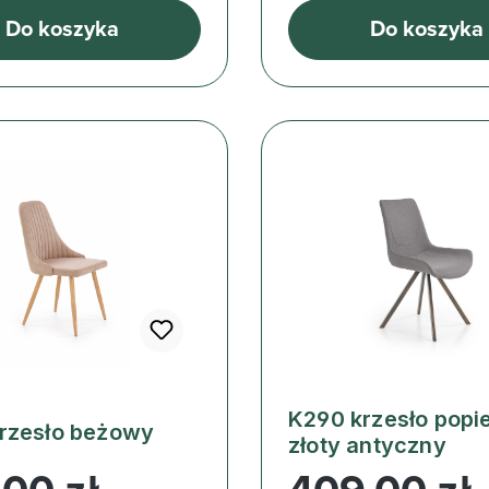
Do koszyka
Do koszyka
K290 krzesło popie
rzesło beżowy
złoty antyczny
ularna:
Cena regularna: