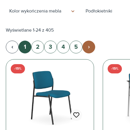
Kolor wykończenia mebla
Podłokietniki
Wyświetlane 1-24 z 405
1
2
3
4
5
Strona
Strona
Strona
Strona
Strona
-15%
-15%