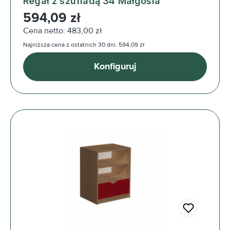
Regał z szufladą 34 Małgosia
Cena regularna:
594,09 zł
Cena netto: 483,00 zł
Najniższa cena z ostatnich 30 dni: 594,09 zł
Konfiguruj