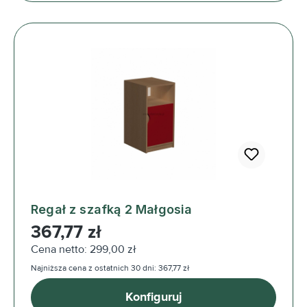
Regał z szafką 2 Małgosia
Cena regularna:
367,77 zł
Cena netto: 299,00 zł
Najniższa cena z ostatnich 30 dni: 367,77 zł
Konfiguruj