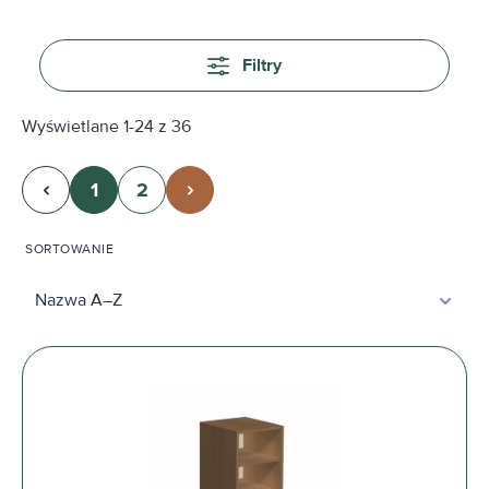
Filtry
Wyświetlane 1-24 z 36
1
2
Strona
Strona
SORTOWANIE