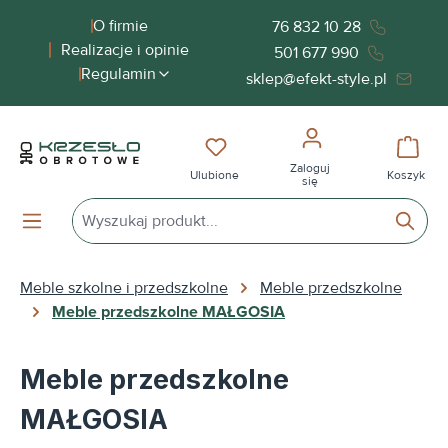
wnej zawartości
O firmie
76 832 10 28
Realizacje i opinie
501 677 990
Regulamin
sklep@efekt-style.pl
Masz 0 przedmioty na liście życ
Koszy
Zaloguj
Ulubione
Koszyk
się
Meble szkolne i przedszkolne
Meble przedszkolne
Meble przedszkolne MAŁGOSIA
Meble przedszkolne
MAŁGOSIA