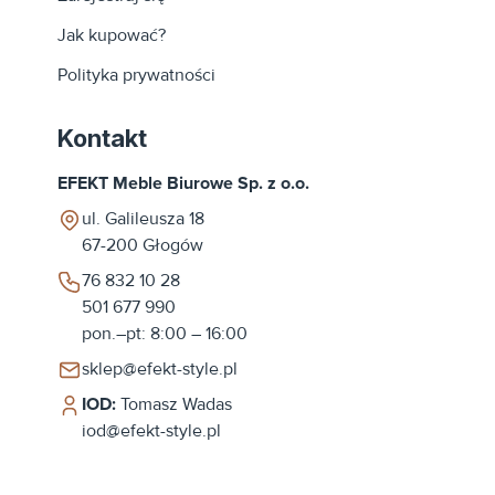
Jak kupować?
Polityka prywatności
Kontakt
EFEKT Meble Biurowe Sp. z o.o.
ul. Galileusza 18
67-200
Głogów
76 832 10 28
501 677 990
pon.–pt: 8:00 – 16:00
sklep@efekt-style.pl
IOD:
Tomasz Wadas
iod@efekt-style.pl