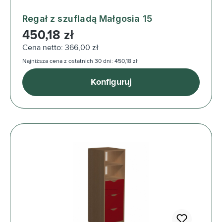
Regał z szufladą Małgosia 15
Cena regularna:
450,18 zł
Cena netto: 366,00 zł
Najniższa cena z ostatnich 30 dni: 450,18 zł
Konfiguruj