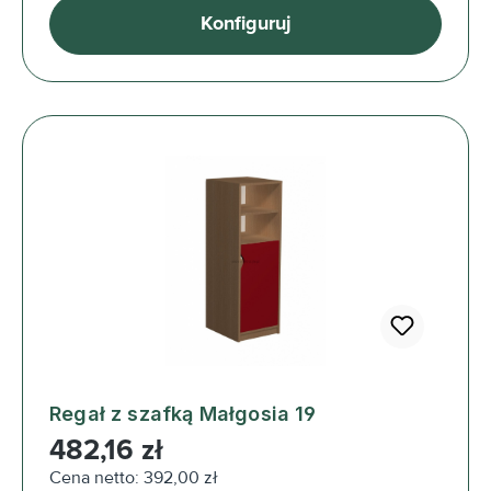
Konfiguruj
Regał z szafką Małgosia 19
Cena regularna:
482,16 zł
Cena netto: 392,00 zł