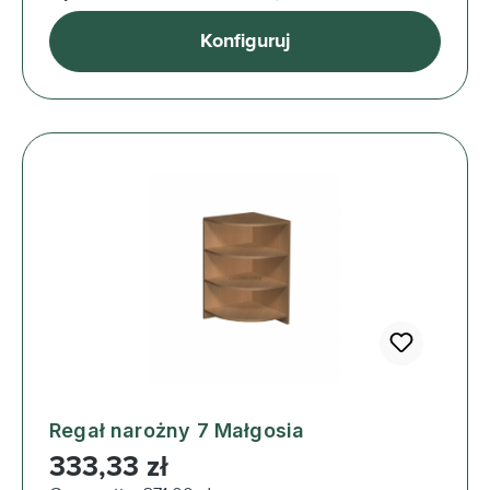
Konfiguruj
Regał narożny 7 Małgosia
Cena regularna:
333,33 zł