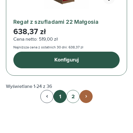
Regał z szufladami 22 Małgosia
Cena regularna:
638,37 zł
Cena netto: 519,00 zł
Najniższa cena z ostatnich 30 dni: 638,37 zł
Konfiguruj
Wyświetlane 1-24 z 36
1
2
Strona
Strona