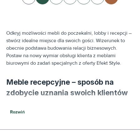
Strona
Strona
Strona
Strona
Strona
Odkryj możliwości mebli do poczekalni, lobby i recepcji –
stwórz idealne miejsce dla swoich gości. Wizerunek to
obecnie podstawa budowania relacji biznesowych.
Postaw na nowy wymiar obsługi klienta z meblami
biurowymi do zadań specjalnych z oferty Efekt Style.
Meble recepcyjne – sposób na
zdobycie uznania swoich klientów
Poczekalnia w salonie kosmetycznym, recepcja hotelu,
Rozwiń
lobby w budynku firmowym – wszędzie tam potrzebna
jest aranżacja o odpowiedniej estetyce, która stworzy
idealne warunki do przyjmowania klientów lub pacjentów.
Wygląd przestrzeni gościnnej jest niezwykle istotny.