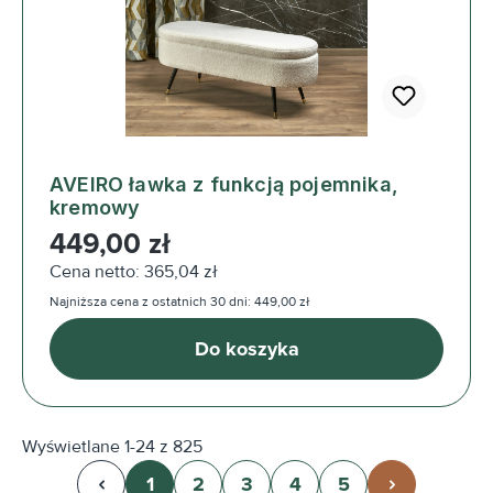
AVEIRO ławka z funkcją pojemnika,
kremowy
Cena regularna:
449,00 zł
Cena netto: 365,04 zł
Najniższa cena z ostatnich 30 dni: 449,00 zł
Do koszyka
Wyświetlane 1-24 z 825
1
2
3
4
5