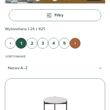
Filtry
Wyświetlane 1-24 z 825
1
2
3
4
5
Strona
Strona
Strona
Strona
Strona
SORTOWANIE