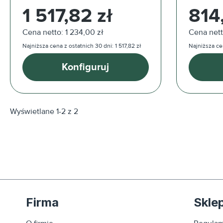
Cena regularna:
Cena reg
1 517,82 zł
814
Cena netto: 1 234,00 zł
Cena nett
Najniższa cena z ostatnich 30 dni: 1 517,82 zł
Najniższa cen
Konfiguruj
Wyświetlane 1-2 z 2
Firma
Skle