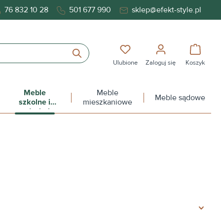
76 832 10 28
501 677 990
sklep@efekt-style.pl
Masz 0 przedmioty na liś
Koszy
Ulubione
Zaloguj się
Koszyk
Meble
Meble
Meble sądowe
szkolne i
mieszkaniowe
przedszkolne