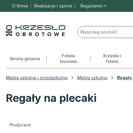
O firmie
Realizacje i opinie
Regulamin
 wyszukiwania
Przejdź do głównej nawigacji
Fotele
Krzesła i
Strona główna
biurowe
fotele
obrotowe
konferencyjne
Meble szkolne i przedszkolne
Meble szkolne
Regały 
Regały na plecaki
Producent