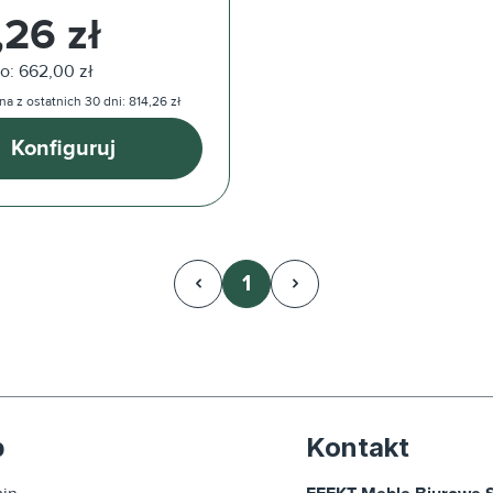
ularna:
,26 zł
o: 662,00 zł
a z ostatnich 30 dni: 814,26 zł
Konfiguruj
1
Strona
p
Kontakt