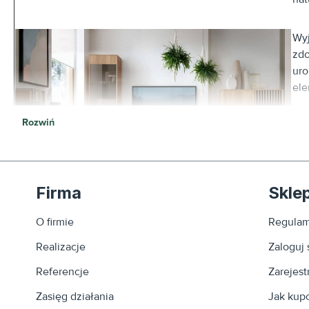
Wyj
zdo
uro
ele
Rozwiń
W s
fun
Każ
est
Firma
Skle
Ci 
O firmie
Regulam
Nat
Realizacje
Zaloguj 
uni
ind
Referencje
Zarejestr
gus
Zasięg działania
Jak kup