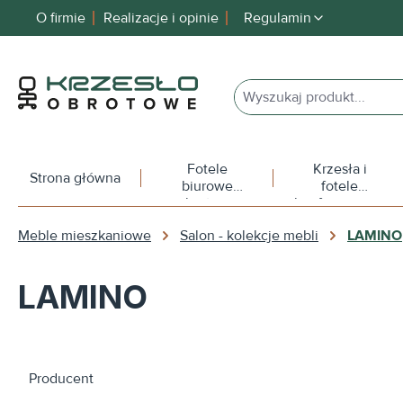
O firmie
Realizacje i opinie
Regulamin
 wyszukiwania
Przejdź do głównej nawigacji
Fotele
Krzesła i
Strona główna
biurowe
fotele
obrotowe
konferencyjne
Meble mieszkaniowe
Salon - kolekcje mebli
LAMINO
LAMINO
Producent