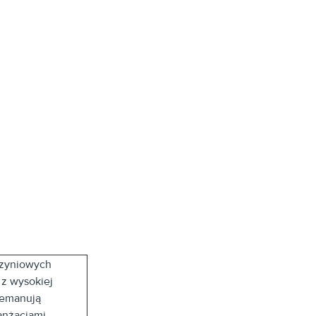
rzyniowych
 z wysokiej
 emanują
anżacjami.