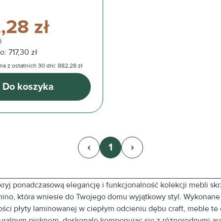
,28 zł
ł
: 717,30 zł
na z ostatnich 30 dni: 882,28 zł
Do koszyka
1
Strona
ryj ponadczasową elegancję i funkcjonalność kolekcji mebli sk
ino, która wniesie do Twojego domu wyjątkowy styl. Wykonane
ości płyty laminowanej w ciepłym odcieniu dębu craft, meble te
uralnym pięknem, doskonale komponując się z różnorodnymi ar