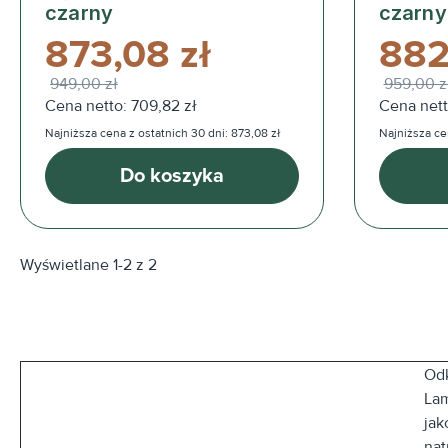
czarny
czarny
873,08 zł
882
949,00 zł
959,00 z
Cena netto: 709,82 zł
Cena netto
Najniższa cena z ostatnich 30 dni: 873,08 zł
Najniższa ce
Do koszyka
Wyświetlane 1-2 z 2
Odk
Lam
jak
nat