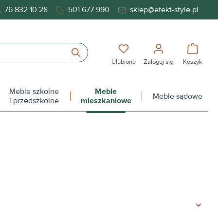
76 832 10 28
501 677 990
sklep@efekt-style.pl
Masz 0 przedmioty na liś
Koszy
Ulubione
Zaloguj się
Koszyk
Meble szkolne
Meble
Meble sądowe
i przedszkolne
mieszkaniowe