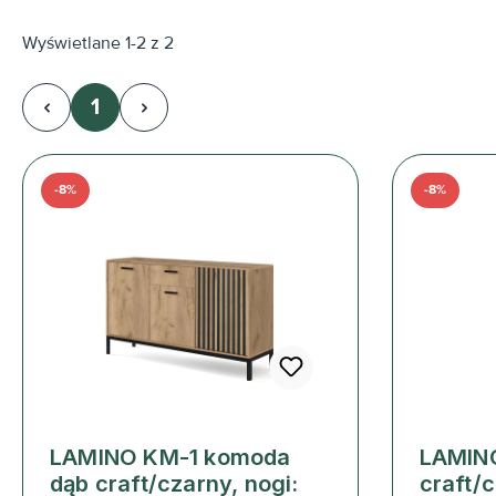
Wyświetlane 1-2 z 2
1
Strona
-8%
-8%
LAMINO KM-1 komoda
LAMINO
dąb craft/czarny, nogi:
craft/c