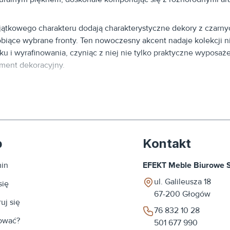
ątkowego charakteru dodają charakterystyczne dekory z czarnyc
biące wybrane fronty. Ten nowoczesny akcent nadaje kolekcji 
ku i wyrafinowania, czyniąc z niej nie tylko praktyczne wyposażen
ment dekoracyjny.
kład kolekcji wchodzą starannie zaprojektowane bryły: pojemna
kcjonalna szafka RTV, elegancka ława oraz praktyczne komody –
dy element został stworzony z myślą o Twoich potrzebach, łącz
etykę i wygodę użytkowania. Lamino to kompleksowe rozwiązan
p
Kontakt
stworzyć harmonijną i spójną przestrzeń w każdym pomieszczen
in
EFEKT Meble Biurowe Sp
uralny kolor dębu craft wprowadza do wnętrza ciepłą i przytulną
ul. Galileusza 18
się
wersalność tego odcienia sprawia, że meble z łatwością dopasu
67-200
Głogów
ywidualnego stylu. Kolekcja Lamino to więcej niż meble – to w
uj się
tu i dbałości o najmniejsze detale.
76 832 10 28
ować?
501 677 990