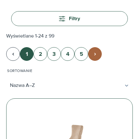
Filtry
Wyświetlane 1-24 z 99
1
2
3
4
5
Strona
Strona
Strona
Strona
Strona
SORTOWANIE