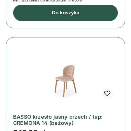
Najniższa cena z ostatnich 30 dni: 549,00 zł
Do koszyka
BASSO krzesło jasny orzech / tap:
CREMONA 14 (beżowy)
Cena regularna: