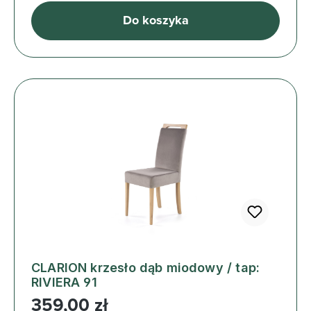
Do koszyka
CLARION krzesło dąb miodowy / tap:
RIVIERA 91
Cena regularna:
359,00 zł