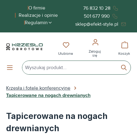
wnej zawartości
O firmie
76 832 10 28
Realizacje i opinie
501 677 990
Regulamin
sklep@efekt-style.pl
Masz 0 przedmioty na liście życ
Koszy
Zaloguj
Ulubione
Koszyk
się
Krzesła i fotele konferencyjne
Tapicerowane na nogach drewnianych
Tapicerowane na nogach
drewnianych