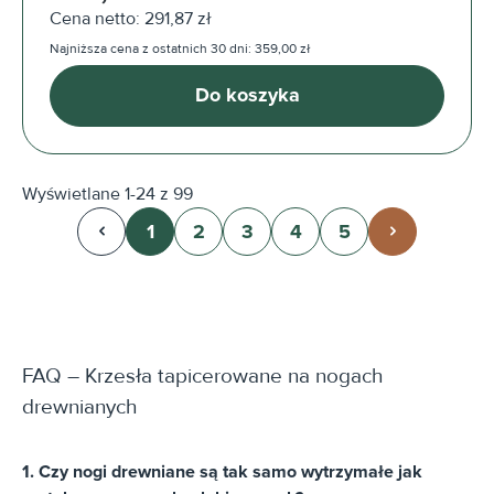
Cena netto: 291,87 zł
Najniższa cena z ostatnich 30 dni: 359,00 zł
Do koszyka
Wyświetlane 1-24 z 99
1
2
3
4
5
Strona
Strona
Strona
Strona
Strona
FAQ – Krzesła tapicerowane na nogach
drewnianych
1. Czy nogi drewniane są tak samo wytrzymałe jak