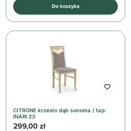
Do koszyka
CITRONE krzesło dąb sonoma / tap:
INARI 23
Cena regularna:
299,00 zł