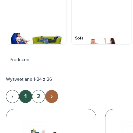
Fotele i pufy
Sofa i fotele ZIPPER
Producent
Wyświetlane 1-24 z 26
1
2
Strona
Strona