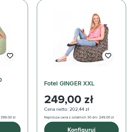
O
Fotel GINGER XXL
Cena regularna:
249,00 zł
Cena netto: 202,44 zł
 399,00 zł
Najniższa cena z ostatnich 30 dni: 249,00 zł
Konfiguruj