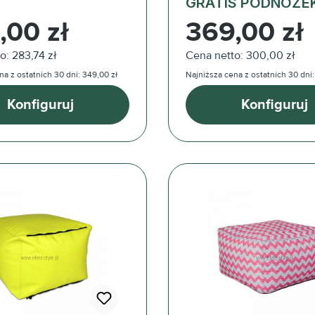
GRATIS PODNÓŻE
ularna:
Cena regularna:
,00 zł
369,00 zł
o: 283,74 zł
Cena netto: 300,00 zł
na z ostatnich 30 dni: 349,00 zł
Najniższa cena z ostatnich 30 dni:
Konfiguruj
Konfiguruj