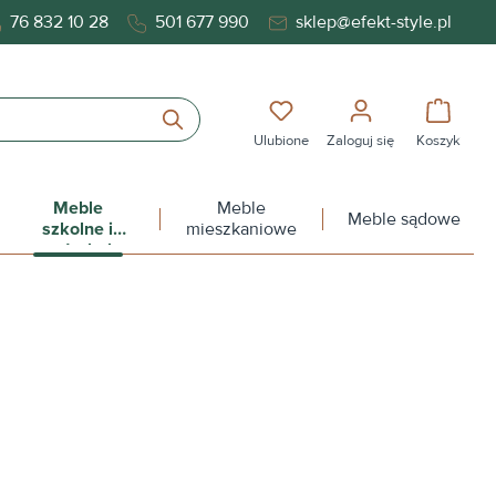
76 832 10 28
501 677 990
sklep@efekt-style.pl
Masz 0 przedmioty na liś
Koszy
Ulubione
Zaloguj się
Koszyk
Meble
Meble
Meble sądowe
szkolne i
mieszkaniowe
przedszkolne