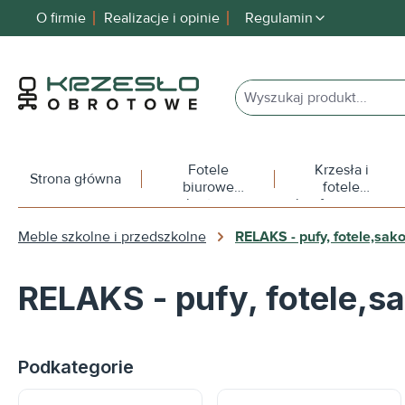
O firmie
Realizacje i opinie
Regulamin
 wyszukiwania
Przejdź do głównej nawigacji
Fotele
Krzesła i
Strona główna
biurowe
fotele
obrotowe
konferencyjne
Meble szkolne i przedszkolne
RELAKS - pufy, fotele,sak
RELAKS - pufy, fotele,s
Podkategorie