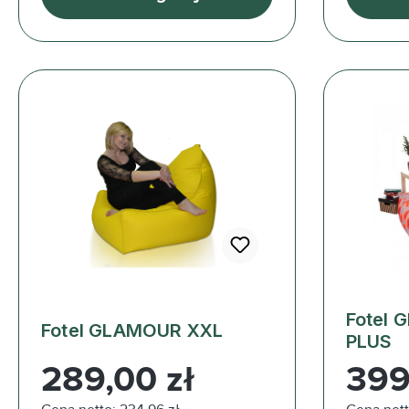
Fotel
Fotel GLAMOUR XXL
PLUS
Cena regularna:
Cena reg
289,00 zł
399