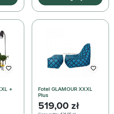
XXL +
Fotel GLAMOUR XXXL
Plus
Cena regularna:
519,00 zł