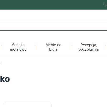
Stelaże
Meble do
Recepcja,
metalowe
biura
poczekalnia
o
ako