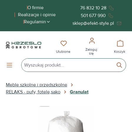
wnej zawartości
O firmie
76 832 10 28
Realizacje i opinie
501 677 990
Regulamin
sklep@efekt-style.pl
Masz 0 przedmioty na liście życ
Koszy
Zaloguj
Ulubione
Koszyk
się
Meble szkolne i przedszkolne
RELAKS - pufy, fotele,sako
Granulat
Pomiń galerię zdjęć