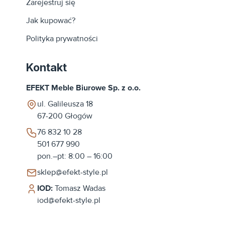
Zarejestruj się
Jak kupować?
Polityka prywatności
Kontakt
EFEKT Meble Biurowe Sp. z o.o.
ul. Galileusza 18
67-200
Głogów
76 832 10 28
501 677 990
pon.–pt: 8:00 – 16:00
sklep@efekt-style.pl
IOD:
Tomasz Wadas
iod@efekt-style.pl