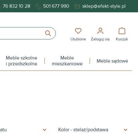
76 832 10 28
501 677 990
sklep@efekt-style.pl
Masz 0 przedmioty na liś
Koszy
Ulubione
Zaloguj się
Koszyk
Meble szkolne
Meble
Meble sądowe
i przedszkolne
mieszkaniowe
latu
Kolor - stelaż/podstawa