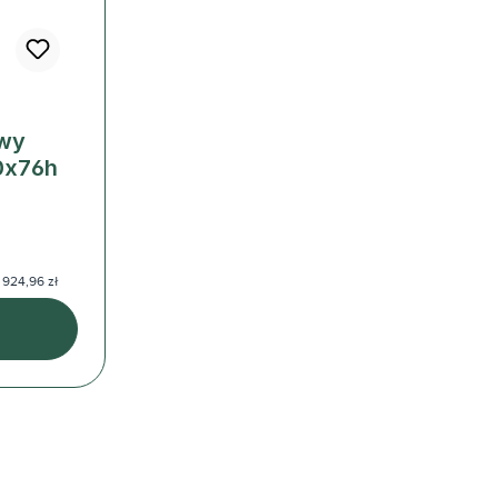
owy
0x76h
 924,96 zł