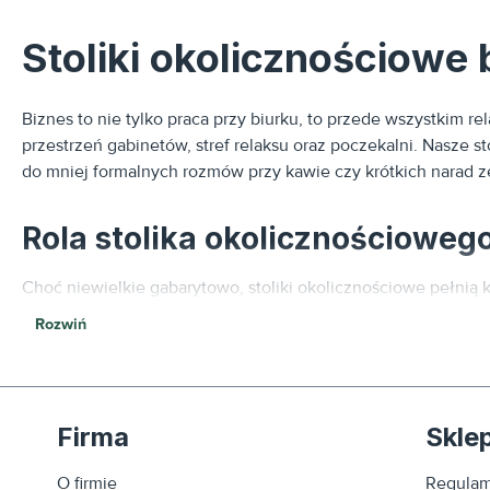
Stoliki okolicznościowe 
Biznes to nie tylko praca przy biurku, to przede wszystkim rel
przestrzeń gabinetów, stref relaksu oraz poczekalni. Nasze
do mniej formalnych rozmów przy kawie czy krótkich narad z
Rola stolika okolicznościowe
Choć niewielkie gabarytowo, stoliki okolicznościowe pełnią k
Rozwiń
Strefa reprezentacyjna (Lobby i Poczekalnia):
To tutaj 
atmosferę gościnności i profesjonalizmu.
Firma
Skle
Wyposażenie gabinetu menedżerskiego:
Niskie stoliki
konferencyjnym.
O firmie
Regulam