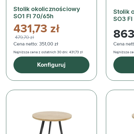
Stolik okolicznościowy
Stolik
SO1 FI 70/65h
SO3 FI
431,73 zł
Cena reg
863
479,70 zł
Cena netto: 351,00 zł
Cena nett
Najniższa cena z ostatnich 30 dni: 431,73 zł
Najniższa ce
Konfiguruj