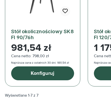
Stół okolicznościowy SK8
Stół o
FI 90/76h
FI 120/
Cena regularna:
Cena reg
981,54 zł
1 17
Cena netto: 798,00 zł
Cena nett
Najniższa cena z ostatnich 30 dni: 981,54 zł
Najniższa cen
Konfiguruj
Wyświetlane 1-7 z 7