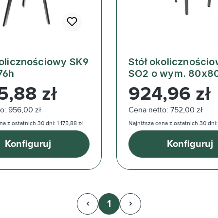
kolicznościowy SK9
Stół okoliczności
76h
SO2 o wym. 80x8
ularna:
Cena regularna:
5,88 zł
924,96 zł
o: 956,00 zł
Cena netto: 752,00 zł
a z ostatnich 30 dni: 1 175,88 zł
Najniższa cena z ostatnich 30 dni:
Konfiguruj
Konfiguruj
1
Strona