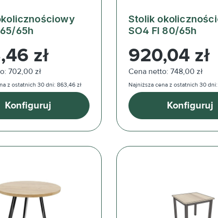
 okolicznościowy
Stolik okolicznośc
 65/65h
SO4 FI 80/65h
ularna:
Cena regularna:
,46 zł
920,04 zł
o: 702,00 zł
Cena netto: 748,00 zł
na z ostatnich 30 dni: 863,46 zł
Najniższa cena z ostatnich 30 dni:
Konfiguruj
Konfiguruj