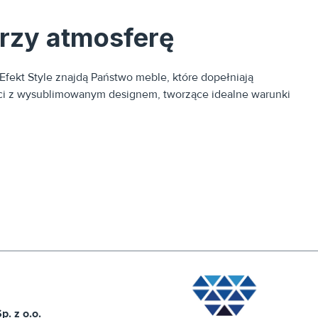
orzy atmosferę
Efekt Style znajdą Państwo meble, które dopełniają
ności z wysublimowanym designem, tworzące idealne warunki
ik kawowy w połączeniu z wygodnymi fotelami tworzy
 mniej formalnej oprawy niż zasiadanie przy dużym stole
. z o.o.