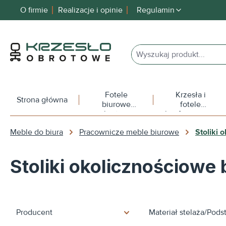
O firmie
Realizacje i opinie
Regulamin
 wyszukiwania
Przejdź do głównej nawigacji
Fotele
Krzesła i
Strona główna
biurowe
fotele
obrotowe
konferencyjne
Meble do biura
Pracownicze meble biurowe
Stoliki 
Stoliki okolicznościowe
Producent
Materiał stelaża/Pod