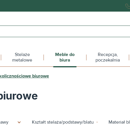
Stelaże
Meble do
Recepcja,
metalowe
biura
poczekalnia
okolicznościowe biurowe
 biurowe
stawy
Kształt stelaża/podstawy/blatu
Materiał b