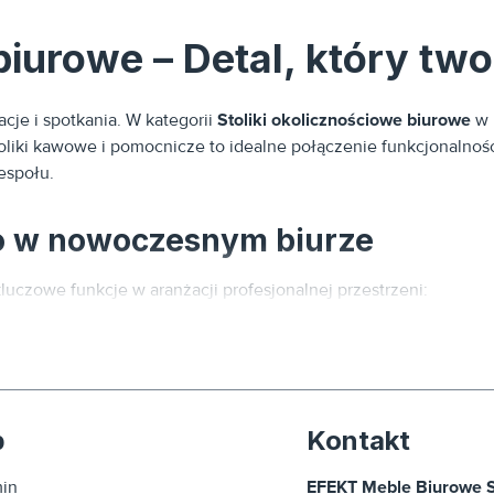
biurowe – Detal, który tw
acje i spotkania. W kategorii
Stoliki okolicznościowe biurowe
w 
 stoliki kawowe i pomocnicze to idealne połączenie funkcjonal
espołu.
go w nowoczesnym biurze
luczowe funkcje w aranżacji profesjonalnej przestrzeni:
klient buduje pierwsze wrażenie o Twojej firmie. Elegancki stol
p
Kontakt
 są nieocenione podczas spotkań twarzą w twarz, które wymagają
in
EFEKT Meble Biurowe Sp