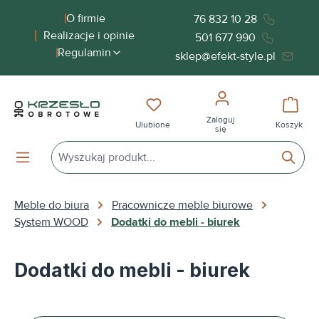
wnej zawartości
O firmie
76 832 10 28
Realizacje i opinie
501 677 990
Regulamin
sklep@efekt-style.pl
Masz 0 przedmioty na liście życ
Koszy
Zaloguj
Ulubione
Koszyk
się
Meble do biura
Pracownicze meble biurowe
System WOOD
Dodatki do mebli - biurek
Dodatki do mebli - biurek