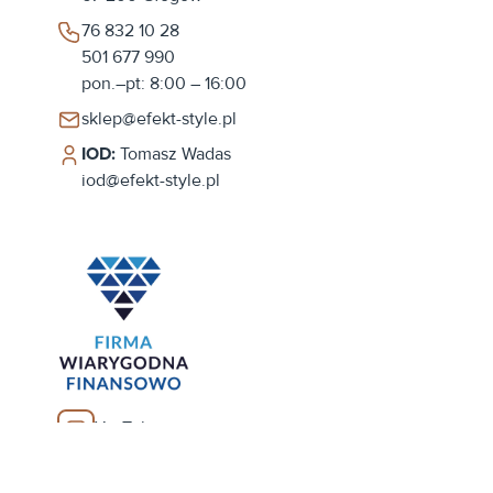
76 832 10 28
501 677 990
pon.–pt: 8:00 – 16:00
sklep@efekt-style.pl
IOD:
Tomasz Wadas
iod@efekt-style.pl
YouTube
Facebook