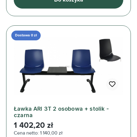
Dostawa 0 zł
Ławka ARI 3T 2 osobowa + stolik -
czarna
Cena regularna:
1 402,20 zł
Cena netto: 1 140,00 zł