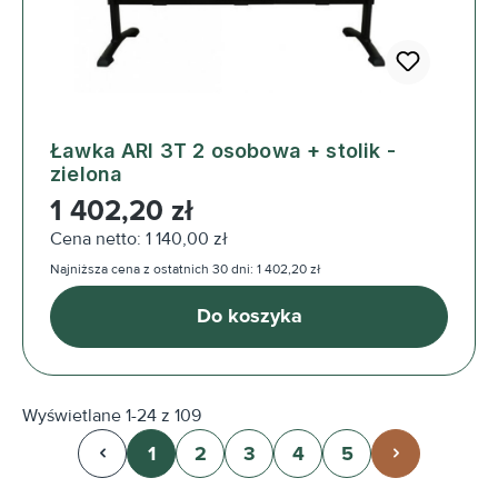
Ławka ARI 3T 2 osobowa + stolik -
zielona
Cena regularna:
1 402,20 zł
Cena netto: 1 140,00 zł
Najniższa cena z ostatnich 30 dni: 1 402,20 zł
Do koszyka
Wyświetlane 1-24 z 109
1
2
3
4
5
Strona
Strona
Strona
Strona
Strona