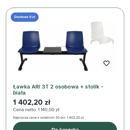
Dostawa 0 zł
Ławka ARI 3T 2 osobowa + stolik -
biała
Cena regularna:
1 402,20 zł
Cena netto: 1 140,00 zł
Najniższa cena z ostatnich 30 dni: 1 402,20 zł
Do koszyka