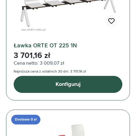
Ławka ORTE OT 225 1N
Cena regularna:
3 701,16 zł
Cena netto: 3 009,07 zł
Najniższa cena z ostatnich 30 dni: 3 701,16 zł
Konfiguruj
Dostawa 0 zł