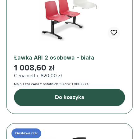
Ławka ARI 2 osobowa - biała
Cena regularna:
1 008,60 zł
Cena netto: 820,00 zł
Najniższa cena z ostatnich 30 dni: 1 008,60 zł
Do koszyka
Dostawa 0 zł