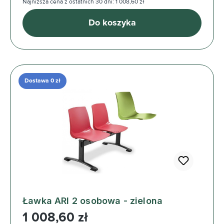
Najniższa cena z ostatnich 30 dni: 1 008,60 zł
Do koszyka
Dostawa 0 zł
Ławka ARI 2 osobowa - zielona
Cena regularna:
1 008,60 zł