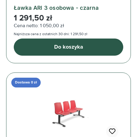
Ławka ARI 3 osobowa - czarna
Cena regularna:
1 291,50 zł
Cena netto: 1 050,00 zł
Najniższa cena z ostatnich 30 dni: 1 291,50 zł
Do koszyka
Dostawa 0 zł