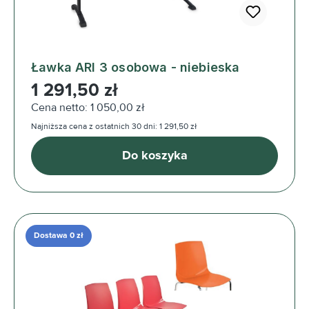
Ławka ARI 3 osobowa - niebieska
Cena regularna:
1 291,50 zł
Cena netto: 1 050,00 zł
Najniższa cena z ostatnich 30 dni: 1 291,50 zł
Do koszyka
Dostawa 0 zł