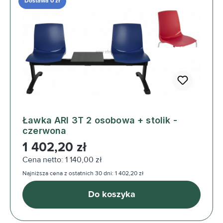
Dostawa 0 zł
Ławka ARI 3T 2 osobowa + stolik -
czerwona
Cena regularna:
1 402,20 zł
Cena netto: 1 140,00 zł
Najniższa cena z ostatnich 30 dni: 1 402,20 zł
Do koszyka