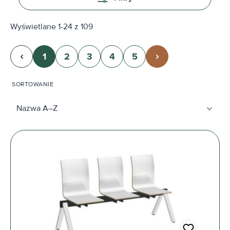
Wyświetlane 1-24 z 109
1
2
3
4
5
Strona
Strona
Strona
Strona
Strona
SORTOWANIE