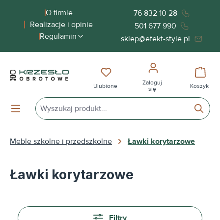
wnej zawartości
O firmie
76 832 10 28
Realizacje i opinie
501 677 990
Regulamin
sklep@efekt-style.pl
Masz 0 przedmioty na liście życ
Koszy
Zaloguj
Ulubione
Koszyk
się
Meble szkolne i przedszkolne
Ławki korytarzowe
Ławki korytarzowe
Filtry