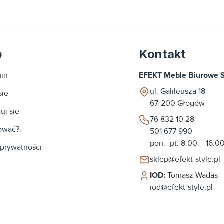
p
Kontakt
in
EFEKT Meble Biurowe Sp
ul. Galileusza 18
się
67-200
Głogów
uj się
76 832 10 28
ować?
501 677 990
pon.–pt: 8:00 – 16:0
 prywatności
sklep@efekt-style.pl
IOD:
Tomasz Wadas
iod@efekt-style.pl