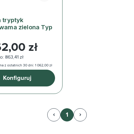
 tryptyk
owama zielona Typ
ularna:
62,00 zł
o: 863,41 zł
a z ostatnich 30 dni: 1 062,00 zł
Konfiguruj
1
Strona