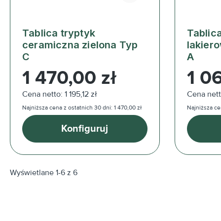
Tablica tryptyk
Tablica
ceramiczna zielona Typ
lakier
C
A
Cena regularna:
Cena reg
1 470,00 zł
1 0
Cena netto: 1 195,12 zł
Cena nett
Najniższa cena z ostatnich 30 dni: 1 470,00 zł
Najniższa cen
Konfiguruj
Wyświetlane 1-6 z 6