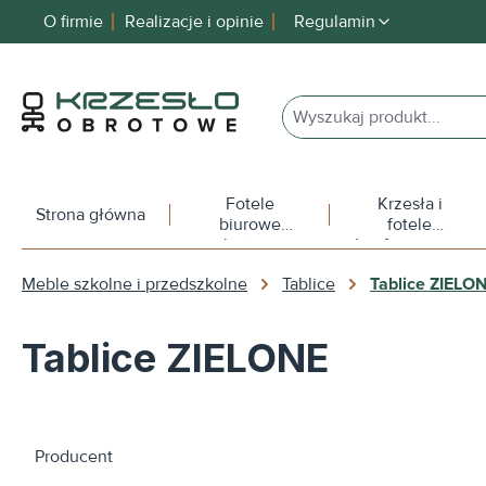
O firmie
Realizacje i opinie
Regulamin
 wyszukiwania
Przejdź do głównej nawigacji
Fotele
Krzesła i
Strona główna
biurowe
fotele
obrotowe
konferencyjne
Meble szkolne i przedszkolne
Tablice
Tablice ZIELO
Tablice ZIELONE
Producent