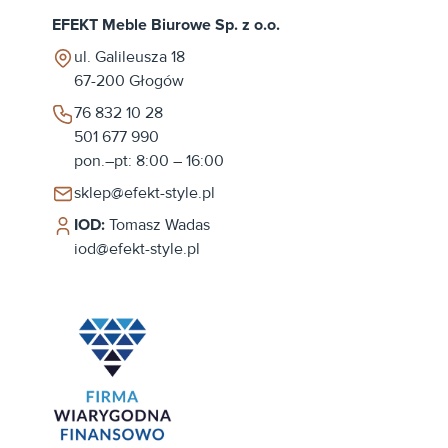
EFEKT Meble Biurowe Sp. z o.o.
ul. Galileusza 18
67-200
Głogów
76 832 10 28
501 677 990
pon.–pt: 8:00 – 16:00
sklep@efekt-style.pl
IOD:
Tomasz Wadas
iod@efekt-style.pl