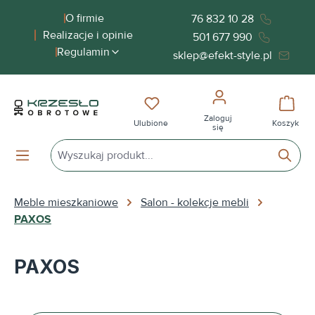
wnej zawartości
O firmie
76 832 10 28
Realizacje i opinie
501 677 990
Regulamin
sklep@efekt-style.pl
Masz 0 przedmioty na liście życ
Koszy
Zaloguj
Ulubione
Koszyk
się
Meble mieszkaniowe
Salon - kolekcje mebli
PAXOS
PAXOS