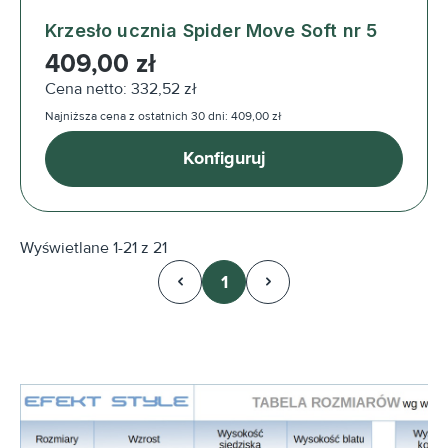
Krzesło ucznia Spider Move Soft nr 5
Cena regularna:
409,00 zł
Cena netto: 332,52 zł
Najniższa cena z ostatnich 30 dni: 409,00 zł
Konfiguruj
Wyświetlane 1-21 z 21
1
Strona