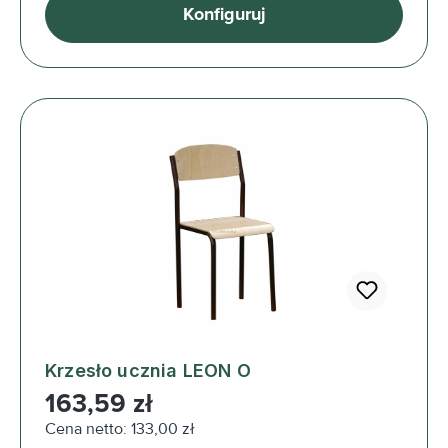
Konfiguruj
Krzesło ucznia LEON O
Cena regularna:
163,59 zł
Cena netto: 133,00 zł