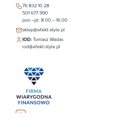
76 832 10 28
501 677 990
pon.–pt: 8:00 – 16:00
sklep@efekt-style.pl
IOD:
Tomasz Wadas
iod@efekt-style.pl
YouTube
Facebook