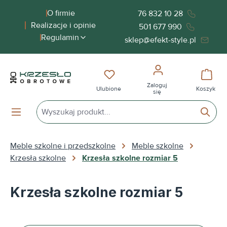
wnej zawartości
O firmie
76 832 10 28
Realizacje i opinie
501 677 990
Regulamin
sklep@efekt-style.pl
Masz 0 przedmioty na liście życ
Koszy
Zaloguj
Ulubione
Koszyk
się
Meble szkolne i przedszkolne
Meble szkolne
Krzesła szkolne
Krzesła szkolne rozmiar 5
Krzesła szkolne rozmiar 5