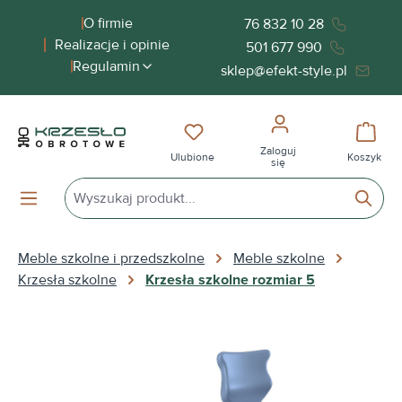
wnej zawartości
O firmie
76 832 10 28
Realizacje i opinie
501 677 990
Regulamin
sklep@efekt-style.pl
Masz 0 przedmioty na liście życ
Koszy
Zaloguj
Ulubione
Koszyk
się
Meble szkolne i przedszkolne
Meble szkolne
Krzesła szkolne
Krzesła szkolne rozmiar 5
Pomiń galerię zdjęć