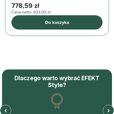
Cena regularna:
778,59 zł
Cena netto: 633,00 zł
Do koszyka
Dlaczego warto wybrać EFEKT
Style?
‹
›