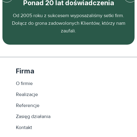
Ponad 20 lat doświadczenia
z
Od 2005 roku z sukcesem wyposażaliśmy setki firm.
ń.
Dołącz do grona zadowolonych Klientów, którzy nam
zaufali.
Firma
O firmie
Realizacje
Referencje
Zasięg działania
Kontakt