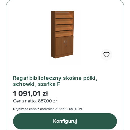
Regał biblioteczny skośne półki,
schowki, szafka F
Cena regularna:
1 091,01 zł
Cena netto: 887,00 zł
Najniższa cena z ostatnich 30 dni: 1 091,01 zł
Konfiguruj