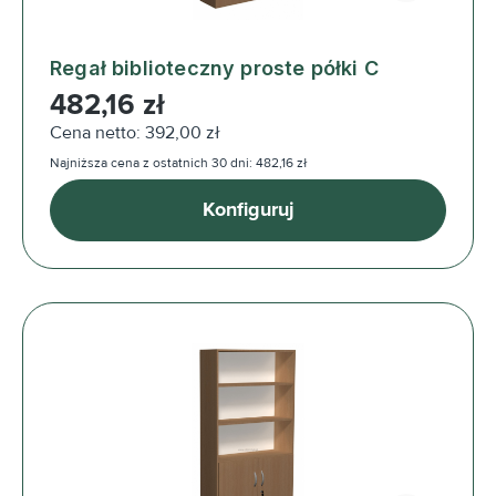
Regał biblioteczny proste półki C
Cena regularna:
482,16 zł
Cena netto: 392,00 zł
Najniższa cena z ostatnich 30 dni: 482,16 zł
Konfiguruj