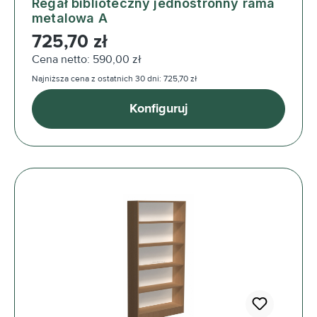
Regał biblioteczny jednostronny rama
metalowa A
Cena regularna:
725,70 zł
Cena netto: 590,00 zł
Najniższa cena z ostatnich 30 dni: 725,70 zł
Konfiguruj