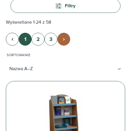
Filtry
Wyświetlane 1-24 z 58
1
2
3
Strona
Strona
Strona
SORTOWANIE