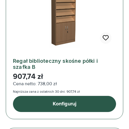
Regał biblioteczny skośne półki i
szafka B
Cena regularna:
907,74 zł
Cena netto: 738,00 zł
Najniższa cena z ostatnich 30 dni: 907,74 zł
Konfiguruj