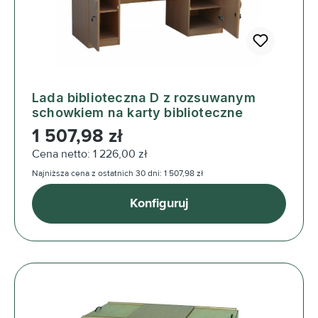
Lada biblioteczna D z rozsuwanym
schowkiem na karty biblioteczne
Cena regularna:
1 507,98 zł
Cena netto: 1 226,00 zł
Najniższa cena z ostatnich 30 dni: 1 507,98 zł
Konfiguruj