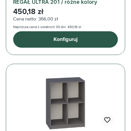
REGAŁ ULTRA 201 / różne kolory
Cena regularna:
450,18 zł
Cena netto: 366,00 zł
Najniższa cena z ostatnich 30 dni: 450,18 zł
Konfiguruj