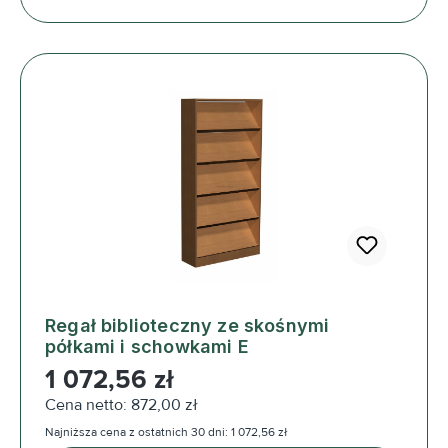
Regał biblioteczny ze skośnymi
półkami i schowkami E
Cena regularna:
1 072,56 zł
Cena netto: 872,00 zł
Najniższa cena z ostatnich 30 dni: 1 072,56 zł