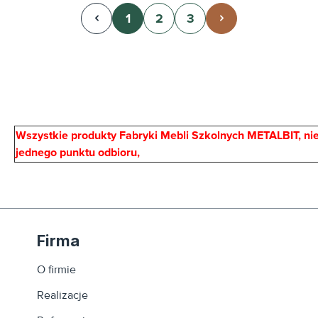
1
2
3
Strona
Strona
Strona
Wszystkie produkty Fabryki Mebli Szkolnych METALBIT, niez
jednego punktu odbioru,
Firma
O firmie
Realizacje