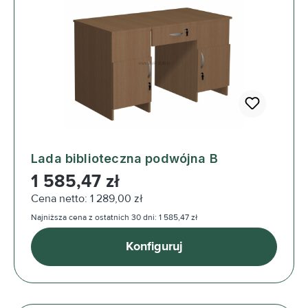
Lada biblioteczna podwójna B
Cena regularna:
1 585,47 zł
Cena netto: 1 289,00 zł
Najniższa cena z ostatnich 30 dni: 1 585,47 zł
Konfiguruj