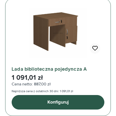
Lada biblioteczna pojedyncza A
Cena regularna:
1 091,01 zł
Cena netto: 887,00 zł
Najniższa cena z ostatnich 30 dni: 1 091,01 zł
Konfiguruj