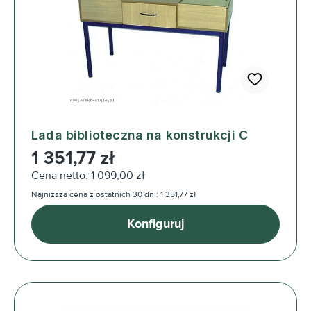
Lada biblioteczna na konstrukcji C
Cena regularna:
1 351,77 zł
Cena netto: 1 099,00 zł
Najniższa cena z ostatnich 30 dni: 1 351,77 zł
Konfiguruj