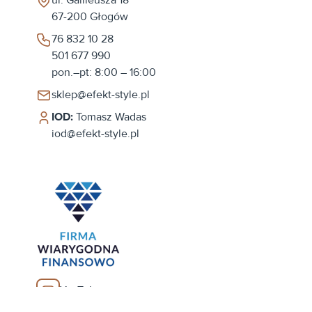
67-200
Głogów
76 832 10 28
501 677 990
pon.–pt: 8:00 – 16:00
sklep@efekt-style.pl
IOD:
Tomasz Wadas
iod@efekt-style.pl
YouTube