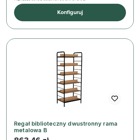
Konfiguruj
Regał biblioteczny dwustronny rama
metalowa B
Cena regularna: