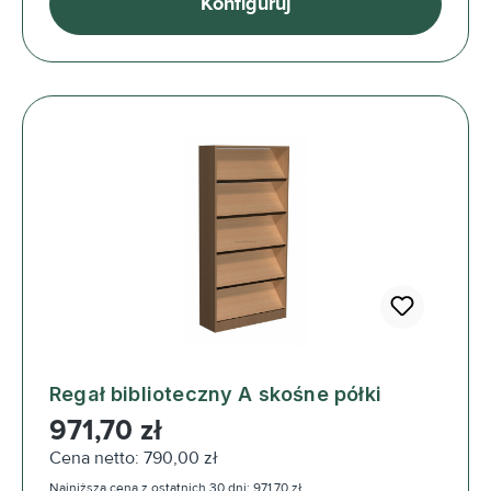
Konfiguruj
Regał biblioteczny A skośne półki
Cena regularna:
971,70 zł
Cena netto: 790,00 zł
Najniższa cena z ostatnich 30 dni: 971,70 zł