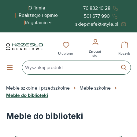
wnej zawartości
O firmie
76 832 10 28
Realizacje i opinie
501 677 990
Regulamin
sklep@efekt-style.pl
Masz 0 przedmioty na liście życ
Koszy
Zaloguj
Ulubione
Koszyk
się
Meble szkolne i przedszkolne
Meble szkolne
Meble do biblioteki
Meble do biblioteki