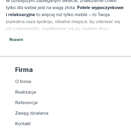
W dzisiejszym zabieganym świecie, znalezienie chwili
tylko dla siebie jest na wagę złota.
Fotele wypoczynkowe
i relaksacyjne
to więcej niż tylko meble – to Twoja
prywatna oaza spokoju, idealne miejsce, by oderwać się
od codzienności, zrelaksować się po ciężkim dniu i
naładować baterie. W naszej ofercie znajdziesz fotele
Rozwiń
zaprojektowane z myślą o maksymalnym komforcie,
estetyce i wsparciu dla Twojego ciała.
Rozumiemy, że relaks dla każdego oznacza coś innego.
Firma
Dlatego przygotowaliśmy różnorodną kolekcję foteli, abyś
mógł znaleźć ten idealnie dopasowany do Twoich potrzeb
O firmie
i stylu życia.
Realizacje
Referencje
Odkryj Nasze Fotele Wypoczynkowe i
Zasięg działania
Relaksacyjne:
Kontakt
Fotele Z Funkcją Rozkładania