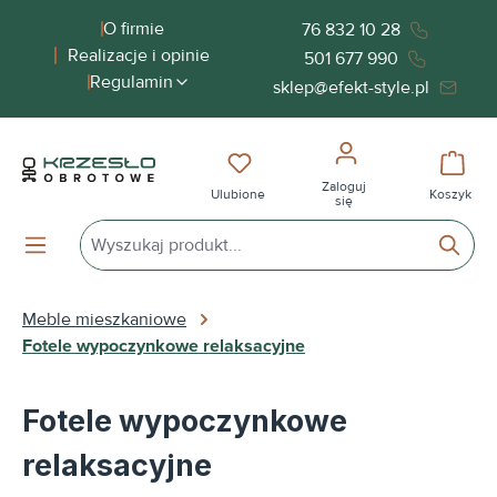
wnej zawartości
O firmie
76 832 10 28
Realizacje i opinie
501 677 990
Regulamin
sklep@efekt-style.pl
Masz 0 przedmioty na liście życ
Koszy
Zaloguj
Ulubione
Koszyk
się
Meble mieszkaniowe
Fotele wypoczynkowe relaksacyjne
Fotele wypoczynkowe
relaksacyjne