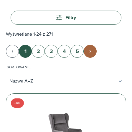
Filtry
Wyświetlane 1-24 z 271
1
2
3
4
5
Strona
Strona
Strona
Strona
Strona
SORTOWANIE
-8%