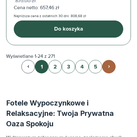
879,00 zł
Cena netto: 657,46 zł
Najniższa cena z ostatnich 30 dni: 808,68 zł
Do koszyka
Wyświetlane 1-24 z 271
1
2
3
4
5
Strona
Strona
Strona
Strona
Strona
Fotele Wypoczynkowe i
Relaksacyjne: Twoja Prywatna
Oaza Spokoju