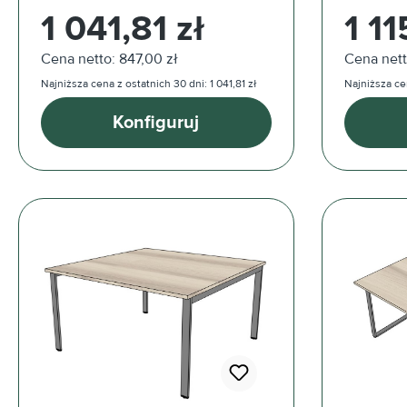
Cena regularna:
Cena reg
1 041,81 zł
1 11
Cena netto: 847,00 zł
Cena nett
Najniższa cena z ostatnich 30 dni: 1 041,81 zł
Najniższa cen
Konfiguruj