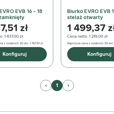
 EVRO EVB 16 - 18
Biurko EVRO EVB 1
 zamknięty
stelaż otwarty
ularna:
Cena regularna:
7,51 zł
1 499,37 z
o: 1 437,00 zł
Cena netto: 1 219,00 zł
a z ostatnich 30 dni: 1 767,51 zł
Najniższa cena z ostatnich 30 dni:
Konfiguruj
Konfiguruj
1
Strona