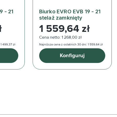
9 - 21
Biurko EVRO EVB 19 - 21
stelaż zamknięty
Cena regularna:
ł
1 559,64 zł
Cena netto: 1 268,00 zł
 1 499,37 zł
Najniższa cena z ostatnich 30 dni: 1 559,64 zł
Konfiguruj