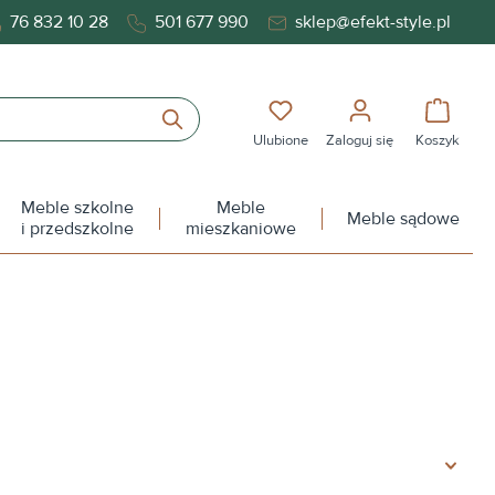
76 832 10 28
501 677 990
sklep@efekt-style.pl
Masz 0 przedmioty na liś
Koszy
Ulubione
Zaloguj się
Koszyk
Meble szkolne
Meble
Meble sądowe
i przedszkolne
mieszkaniowe