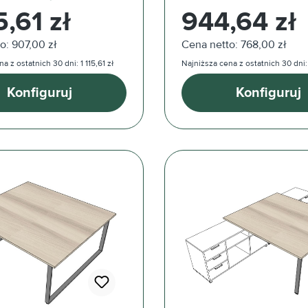
ularna:
Cena regularna:
5,61 zł
944,64 zł
o: 907,00 zł
Cena netto: 768,00 zł
a z ostatnich 30 dni: 1 115,61 zł
Najniższa cena z ostatnich 30 dni:
Konfiguruj
Konfiguruj