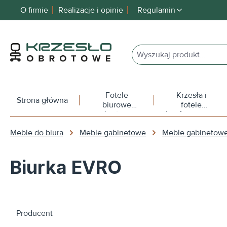
O firmie
Realizacje i opinie
Regulamin
 wyszukiwania
Przejdź do głównej nawigacji
Fotele
Krzesła i
Strona główna
biurowe
fotele
obrotowe
konferencyjne
Meble do biura
Meble gabinetowe
Meble gabinetow
Biurka EVRO
Producent