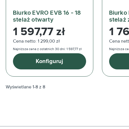
Biurko EVRO EVB 16 - 18
Biurko
stelaż otwarty
stelaż
Cena regularna:
Cena reg
1 597,77 zł
1 76
Cena netto: 1 299,00 zł
Cena nett
Najniższa cena z ostatnich 30 dni: 1 597,77 zł
Najniższa cen
Konfiguruj
Wyświetlane 1-8 z 8