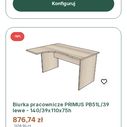
Konfiguruj
-10%
Biurka pracownicze PRIMUS PB51L/39
lewe - 140/39x110x75h
876,74 zł
974,16 zł