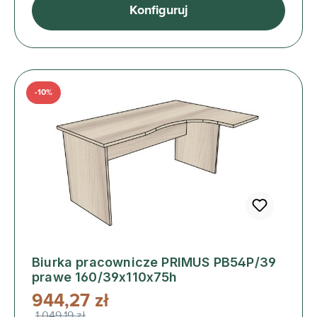
Konfiguruj
-10%
Biurka pracownicze PRIMUS PB54P/39
prawe 160/39x110x75h
944,27 zł
1 049,19 zł