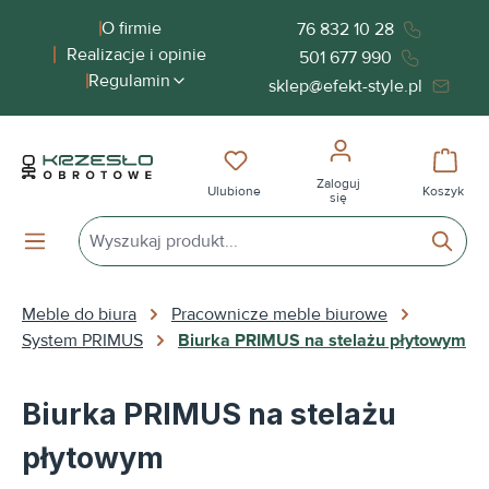
wnej zawartości
O firmie
76 832 10 28
Realizacje i opinie
501 677 990
Regulamin
sklep@efekt-style.pl
Masz 0 przedmioty na liście życ
Koszy
Zaloguj
Ulubione
Koszyk
się
Meble do biura
Pracownicze meble biurowe
System PRIMUS
Biurka PRIMUS na stelażu płytowym
Biurka PRIMUS na stelażu
płytowym