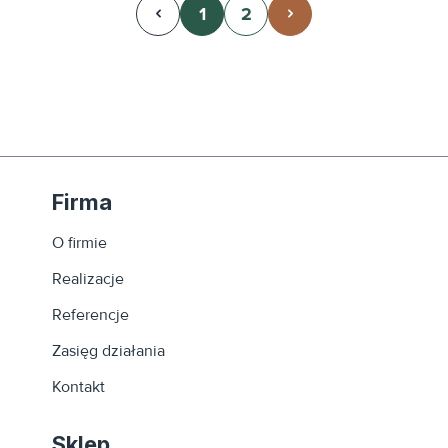
1
2
Strona
Strona
Firma
O firmie
Realizacje
Referencje
Zasięg działania
Kontakt
Sklep