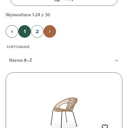
Wyświetlane 1-24 z 36
1
2
Strona
Strona
SORTOWANIE