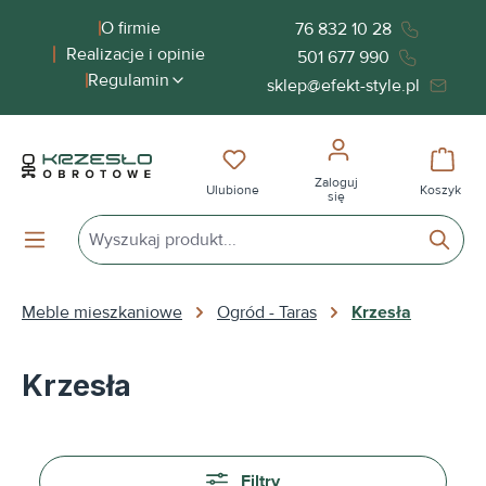
wnej zawartości
O firmie
76 832 10 28
Realizacje i opinie
501 677 990
Regulamin
sklep@efekt-style.pl
Masz 0 przedmioty na liście życ
Koszy
Zaloguj
Ulubione
Koszyk
się
Meble mieszkaniowe
Ogród - Taras
Krzesła
Krzesła
Filtry