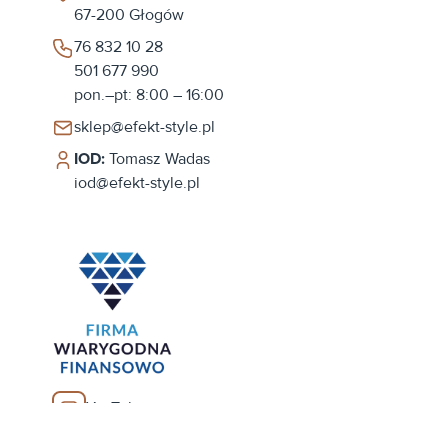
67-200
Głogów
76 832 10 28
501 677 990
pon.–pt: 8:00 – 16:00
sklep@efekt-style.pl
IOD:
Tomasz Wadas
iod@efekt-style.pl
YouTube