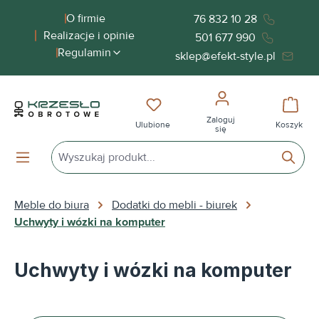
wnej zawartości
O firmie
76 832 10 28
Realizacje i opinie
501 677 990
Regulamin
sklep@efekt-style.pl
Masz 0 przedmioty na liście życ
Koszy
Zaloguj
Ulubione
Koszyk
się
Meble do biura
Dodatki do mebli - biurek
Uchwyty i wózki na komputer
Uchwyty i wózki na komputer