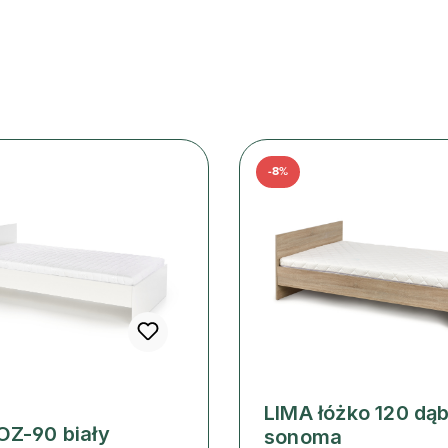
-8%
LIMA łóżko 120 dą
OZ-90 biały
sonoma