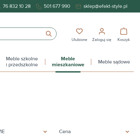
76 832 10 28
501 677 990
sklep@efekt-style.pl
Masz 0 przedmioty na liś
Koszy
Ulubione
Zaloguj się
Koszyk
Meble szkolne
Meble
Meble sądowe
i przedszkolne
mieszkaniowe
IE
Cena