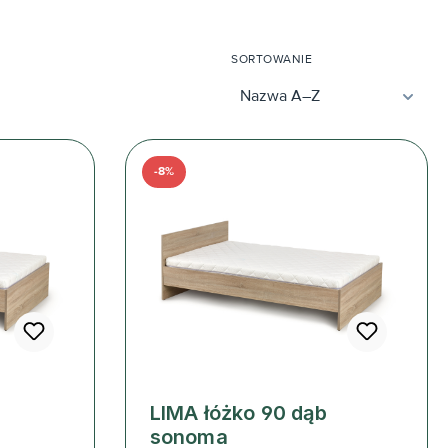
SORTOWANIE
-8%
b
LIMA łóżko 90 dąb
sonoma