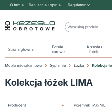
O firmie
Realizacje i opinie
Regulamin
 wyszukiwania
Przejdź do głównej nawigacji
Fotele
Krzesła i
Strona główna
biurowe
fotele
obrotowe
konferencyjne
Meble mieszkaniowe
Sypialnia
Łóżka
Kolekcja ł
Kolekcja łóżek LIMA
Producent
Pojemnik TAK/NIE