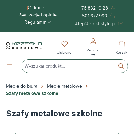
wnej zawartości
O firmie
76 832 10 28
Realizacje i opinie
501 677 990
Regulamin
sklep@efekt-style.pl
Masz 0 przedmioty na liście życ
Koszy
Zaloguj
Ulubione
Koszyk
się
Meble do biura
Meble metalowe
Szafy metalowe szkolne
Szafy metalowe szkolne