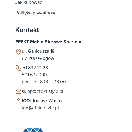
Jak kupować?
Polityka prywatności
Kontakt
EFEKT Meble Biurowe Sp. z o.o.
ul. Galileusza 18
67-200
Głogów
76 832 10 28
501 677 990
pon.–pt: 8:00 – 16:00
sklep@efekt-style.pl
IOD:
Tomasz Wadas
iod@efekt-style.pl