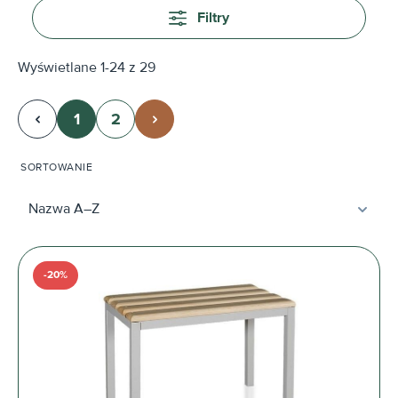
Filtry
Wyświetlane 1-24 z 29
1
2
Strona
Strona
SORTOWANIE
-20%