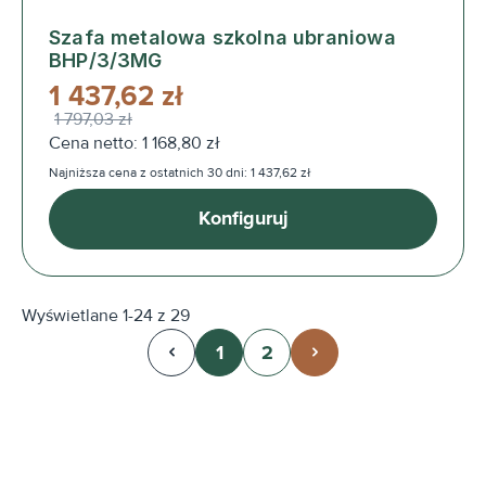
Szafa metalowa szkolna ubraniowa
BHP/3/3MG
1 437,62 zł
1 797,03 zł
Cena netto: 1 168,80 zł
Najniższa cena z ostatnich 30 dni: 1 437,62 zł
Konfiguruj
Wyświetlane 1-24 z 29
1
2
Strona
Strona