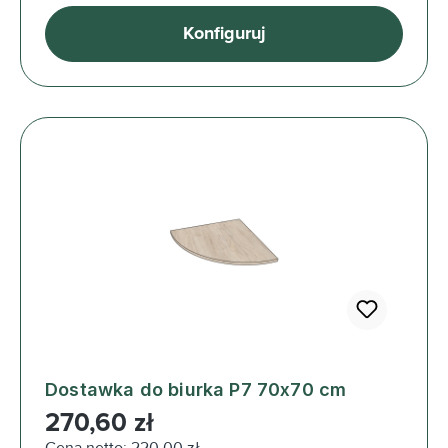
Konfiguruj
Dostawka do biurka P7 70x70 cm
Cena regularna:
270,60 zł
Cena netto: 220,00 zł