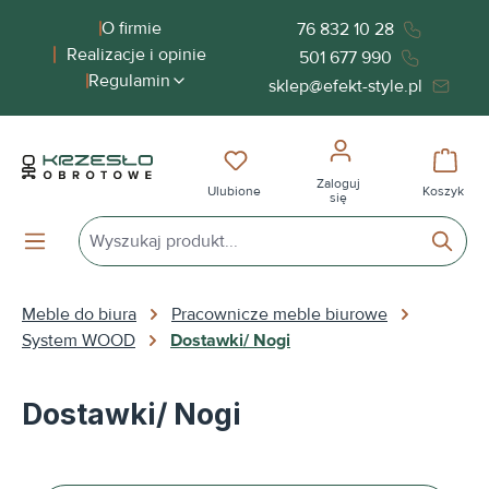
wnej zawartości
O firmie
76 832 10 28
Realizacje i opinie
501 677 990
Regulamin
sklep@efekt-style.pl
Masz 0 przedmioty na liście życ
Koszy
Zaloguj
Ulubione
Koszyk
się
Meble do biura
Pracownicze meble biurowe
System WOOD
Dostawki/ Nogi
Dostawki/ Nogi