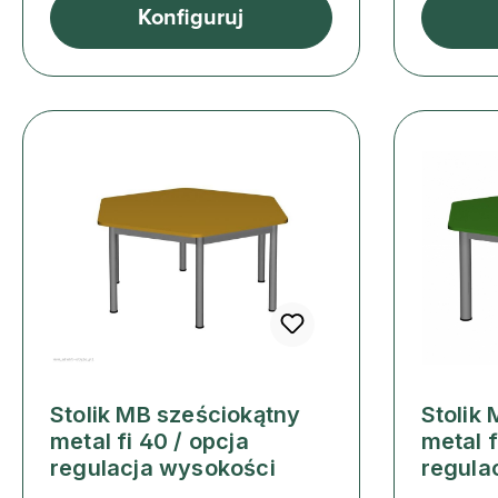
Konfiguruj
Stolik MB sześciokątny
Stolik
metal fi 40 / opcja
metal f
regulacja wysokości
regula
Cena regularna:
Cena reg