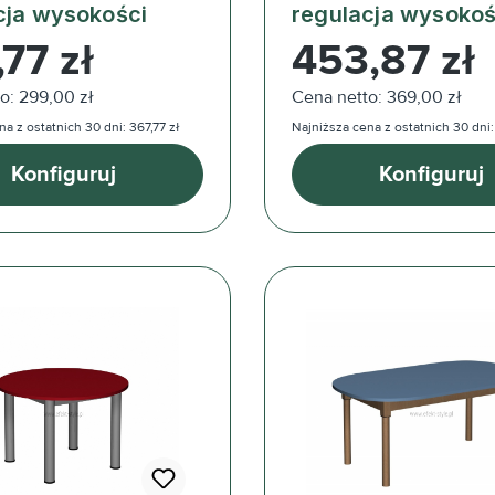
cja wysokości
regulacja wysokoś
ularna:
Cena regularna:
77 zł
453,87 zł
o: 299,00 zł
Cena netto: 369,00 zł
a z ostatnich 30 dni: 367,77 zł
Najniższa cena z ostatnich 30 dni:
Konfiguruj
Konfiguruj