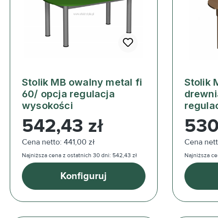
Stolik MB owalny metal fi
Stolik
60/ opcja regulacja
drewni
wysokości
regula
Cena regularna:
Cena reg
542,43 zł
530,
Cena netto: 441,00 zł
Cena nett
Najniższa cena z ostatnich 30 dni: 542,43 zł
Najniższa cen
Konfiguruj