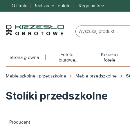
O firmie
Realizacje i opinie
Regulamin
 wyszukiwania
Przejdź do głównej nawigacji
Fotele
Krzesła i
Strona główna
biurowe
fotele
obrotowe
konferencyjne
Meble szkolne i przedszkolne
Meble przedszkolne
S
Stoliki przedszkolne
Producent