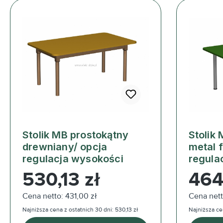
Stolik MB prostokątny
Stolik
drewniany/ opcja
metal f
regulacja wysokości
regula
Cena regularna:
Cena reg
530,13 zł
464
Cena netto: 431,00 zł
Cena nett
Najniższa cena z ostatnich 30 dni: 530,13 zł
Najniższa ce