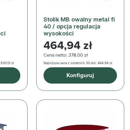
Stolik MB owalny metal fi
40 / opcja regulacja
ci
wysokości
Cena regularna:
464,94 zł
Cena netto: 378,00 zł
 530,13 zł
Najniższa cena z ostatnich 30 dni: 464,94 zł
Konfiguruj