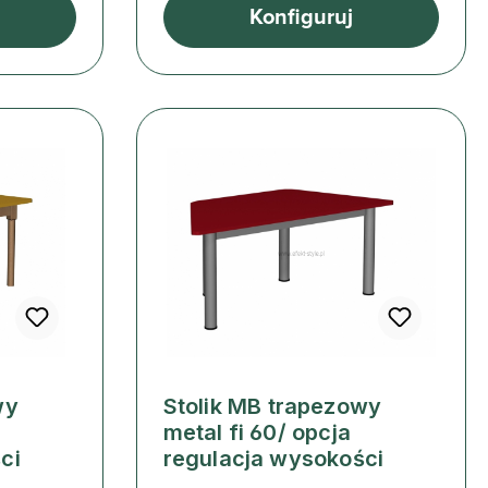
Konfiguruj
wy
Stolik MB trapezowy
metal fi 60/ opcja
ci
regulacja wysokości
Cena regularna: