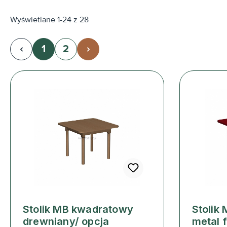
Wyświetlane 1-24 z 28
1
2
Strona
Strona
Stolik MB kwadratowy
Stolik
drewniany/ opcja
metal f