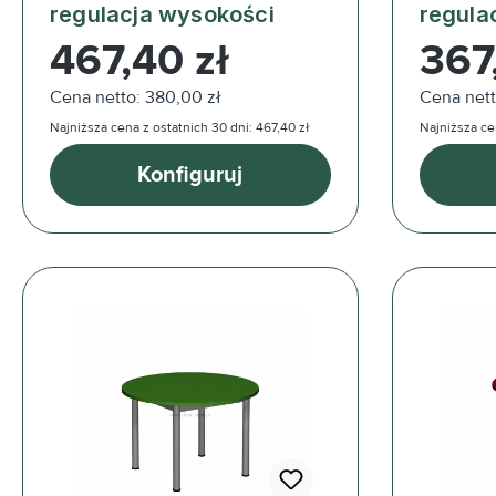
regulacja wysokości
regula
Cena regularna:
Cena reg
467,40 zł
367,
Cena netto: 380,00 zł
Cena nett
Najniższa cena z ostatnich 30 dni: 467,40 zł
Najniższa cen
Konfiguruj