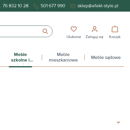
76 832 10 28
501 677 990
sklep@efekt-style.pl
Masz 0 przedmioty na liś
Koszy
Ulubione
Zaloguj się
Koszyk
Meble
Meble
Meble sądowe
szkolne i
mieszkaniowe
przedszkolne