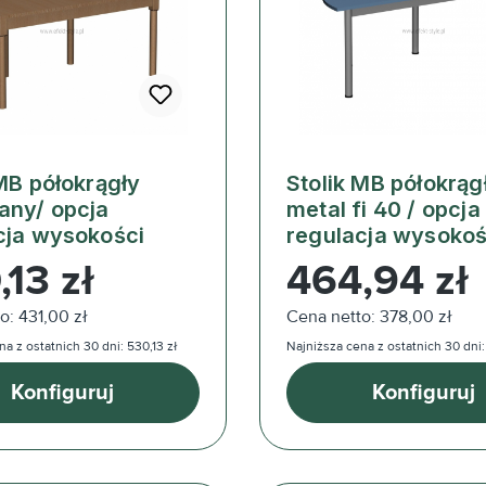
 MB półokrągły
Stolik MB półokrąg
any/ opcja
metal fi 40 / opcja
cja wysokości
regulacja wysokoś
ularna:
Cena regularna:
13 zł
464,94 zł
o: 431,00 zł
Cena netto: 378,00 zł
a z ostatnich 30 dni: 530,13 zł
Najniższa cena z ostatnich 30 dni:
Konfiguruj
Konfiguruj