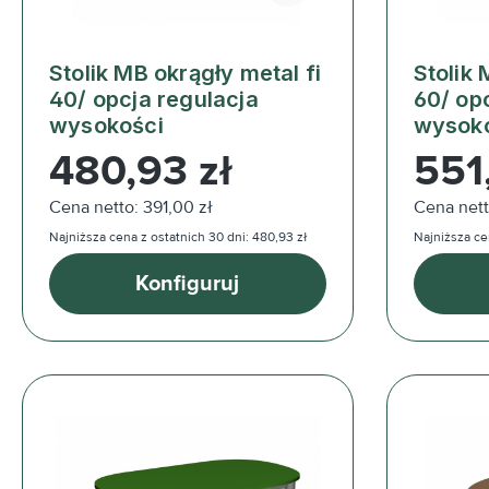
Stolik MB okrągły metal fi
Stolik 
40/ opcja regulacja
60/ op
wysokości
wysok
Cena regularna:
Cena reg
480,93 zł
551
Cena netto: 391,00 zł
Cena nett
Najniższa cena z ostatnich 30 dni: 480,93 zł
Najniższa cen
Konfiguruj