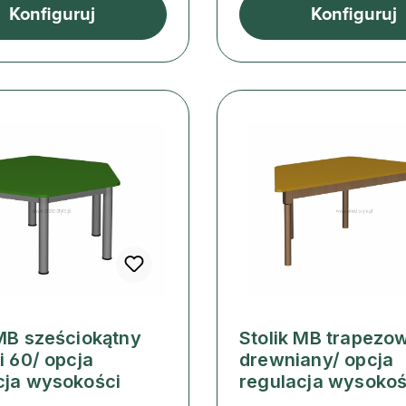
Konfiguruj
Konfiguruj
 MB sześciokątny
Stolik MB trapezo
i 60/ opcja
drewniany/ opcja
cja wysokości
regulacja wysokoś
ularna:
Cena regularna: