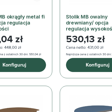
MB okrągły metal fi
Stolik MB owalny
cja regulacja
drewniany/ opcja
ości
regulacja wysokoś
ularna:
Cena regularna:
,04 zł
530,13 zł
o: 448,00 zł
Cena netto: 431,00 zł
a z ostatnich 30 dni: 551,04 zł
Najniższa cena z ostatnich 30 dni:
Konfiguruj
Konfiguruj