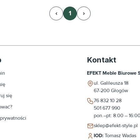
1
Strona
p
Kontakt
in
EFEKT Meble Biurowe Sp
ul. Galileusza 18
się
67-200
Głogów
uj się
76 832 10 28
ować?
501 677 990
pon.–pt: 8:00 – 16:0
 prywatności
sklep@efekt-style.pl
IOD:
Tomasz Wadas