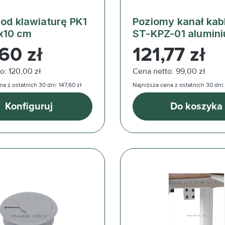
pod klawiaturę PK1
Poziomy kanał ka
x10 cm
ST-KPZ-01 alumin
ularna:
Cena regularna:
60 zł
121,77 zł
o: 120,00 zł
Cena netto: 99,00 zł
a z ostatnich 30 dni: 147,60 zł
Najniższa cena z ostatnich 30 dni: 
Konfiguruj
Do koszyka