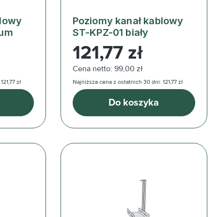
blowy
Poziomy kanał kablowy
ium
ST-KPZ-01 biały
Cena regularna:
121,77 zł
Cena netto: 99,00 zł
121,77 zł
Najniższa cena z ostatnich 30 dni: 121,77 zł
Do koszyka