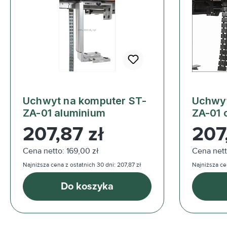
Uchwyt na komputer ST-
Uchwyt
ZA-01 aluminium
ZA-01 
Cena regularna:
Cena reg
207,87 zł
207
Cena netto: 169,00 zł
Cena nett
Najniższa cena z ostatnich 30 dni: 207,87 zł
Najniższa cen
Do koszyka