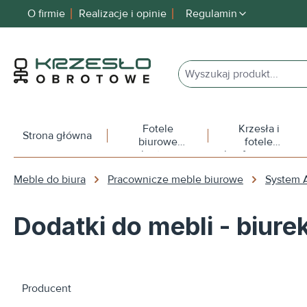
O firmie
Realizacje i opinie
Regulamin
 wyszukiwania
Przejdź do głównej nawigacji
Fotele
Krzesła i
Strona główna
biurowe
fotele
obrotowe
konferencyjne
Meble do biura
Pracownicze meble biurowe
System 
Dodatki do mebli - biure
Producent