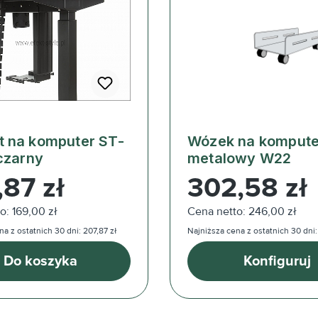
 na komputer ST-
Wózek na kompute
czarny
metalowy W22
ularna:
Cena regularna:
,87 zł
302,58 zł
o: 169,00 zł
Cena netto: 246,00 zł
a z ostatnich 30 dni: 207,87 zł
Najniższa cena z ostatnich 30 dni:
Do koszyka
Konfiguruj