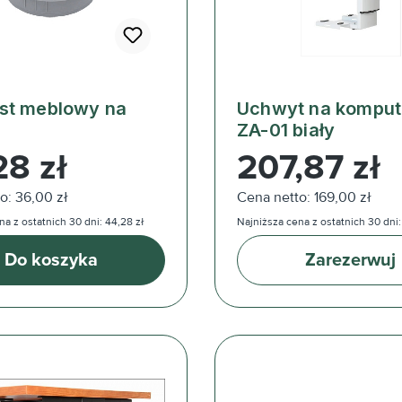
st meblowy na
Uchwyt na komputer ST-
ZA-01 biały
ularna:
Cena regularna:
28 zł
207,87 zł
o: 36,00 zł
Cena netto: 169,00 zł
a z ostatnich 30 dni: 44,28 zł
Najniższa cena z ostatnich 30 dni:
Do koszyka
Zarezerwuj