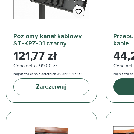
Poziomy kanał kablowy
Przepu
ST-KPZ-01 czarny
kable
Cena regularna:
Cena reg
121,77 zł
44,
Cena netto: 99,00 zł
Cena nett
Najniższa cena z ostatnich 30 dni: 121,77 zł
Najniższa cen
Zarezerwuj