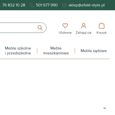
76 832 10 28
501 677 990
sklep@efekt-style.pl
Masz 0 przedmioty na liś
Koszy
Ulubione
Zaloguj się
Koszyk
Meble szkolne
Meble
Meble sądowe
i przedszkolne
mieszkaniowe