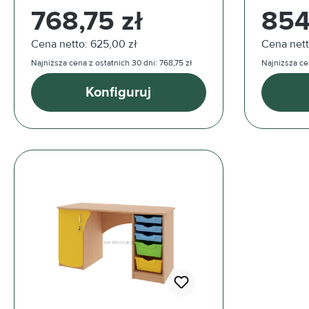
Cena regularna:
Cena reg
768,75 zł
854
Cena netto: 625,00 zł
Cena nett
Najniższa cena z ostatnich 30 dni: 768,75 zł
Najniższa ce
Konfiguruj