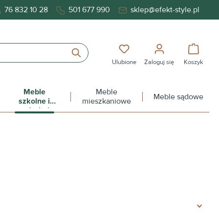
76 832 10 28
501 677 990
sklep@efekt-style.pl
Masz 0 przedmioty na liś
Koszy
Ulubione
Zaloguj się
Koszyk
Meble
Meble
Meble sądowe
szkolne i
mieszkaniowe
przedszkolne