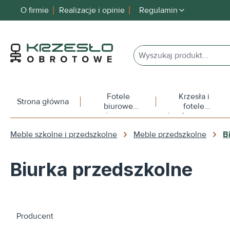
O firmie
Realizacje i opinie
Regulamin
 wyszukiwania
Przejdź do głównej nawigacji
Fotele
Krzesła i
Strona główna
biurowe
fotele
obrotowe
konferencyjne
Meble szkolne i przedszkolne
Meble przedszkolne
B
Biurka przedszkolne
Producent