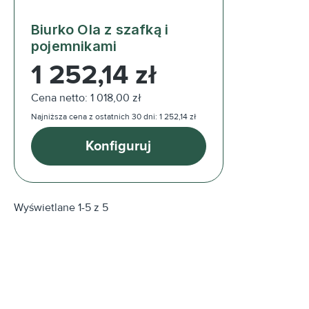
Biurko Ola z szafką i
pojemnikami
Cena regularna:
1 252,14 zł
Cena netto: 1 018,00 zł
Najniższa cena z ostatnich 30 dni: 1 252,14 zł
Konfiguruj
Wyświetlane 1-5 z 5