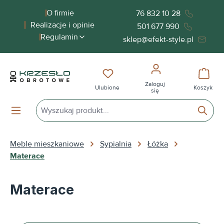
wnej zawartości
O firmie
76 832 10 28
Realizacje i opinie
501 677 990
Regulamin
sklep@efekt-style.pl
Masz 0 przedmioty na liście życ
Koszy
Zaloguj
Ulubione
Koszyk
się
Meble mieszkaniowe
Sypialnia
Łóżka
Materace
Materace