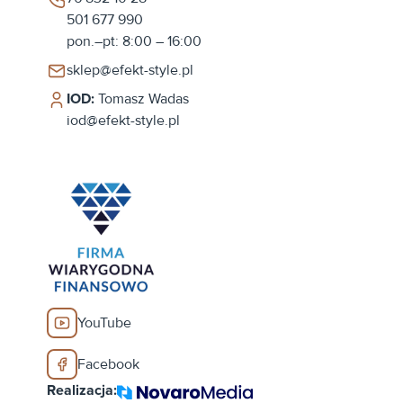
501 677 990
pon.–pt: 8:00 – 16:00
sklep@efekt-style.pl
IOD:
Tomasz Wadas
iod@efekt-style.pl
YouTube
Facebook
Realizacja: