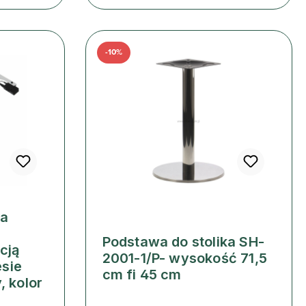
-10%
ka
Podstawa do stolika SH-
cją
2001-1/P- wysokość 71,5
sie
cm fi 45 cm
, kolor