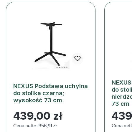
NEXUS 
NEXUS Podstawa uchylna
do stol
do stolika czarna;
nierdz
wysokość 73 cm
73 cm
Cena regularna:
Cena reg
439,00 zł
439
Cena netto: 356,91 zł
Cena nett