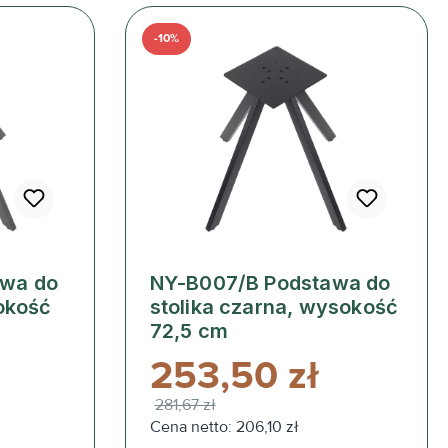
-10%
awa do
NY-B007/B Podstawa do
sokość
stolika czarna, wysokość
72,5 cm
253,50 zł
281,67 zł
Cena netto: 206,10 zł