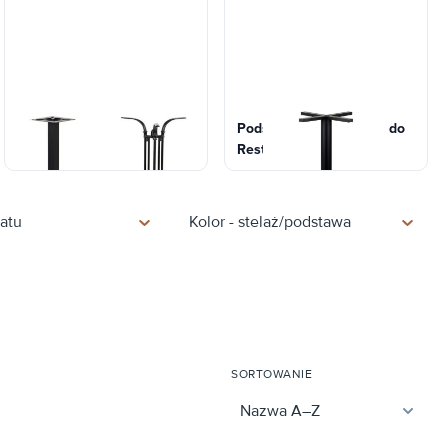
Podstawy stolików żeliwne
Podstawy dedykowane do
Restauracji-Kawiarni
latu
Kolor - stelaż/podstawa
SORTOWANIE