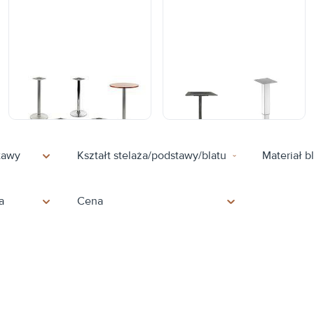
Podstawy stolików -
Podstawa stolika z
wysokość ok. 110 cm
regulacją wysokości
stawy
Kształt stelaża/podstawy/blatu
Materiał b
a
Cena