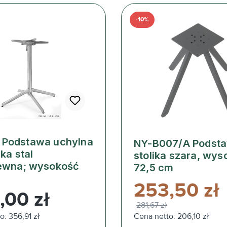
-10%
Podstawa uchylna
NY-B007/A Podst
ika stal
stolika szara, wy
ewna; wysokość
72,5 cm
253,50 zł
ularna:
,00 zł
281,67 zł
o: 356,91 zł
Cena netto: 206,10 zł