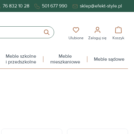
76 832 10 28
501 677 990
sklep@efekt-style.pl
Masz 0 przedmioty na liś
Koszy
Ulubione
Zaloguj się
Koszyk
Meble szkolne
Meble
Meble sądowe
i przedszkolne
mieszkaniowe