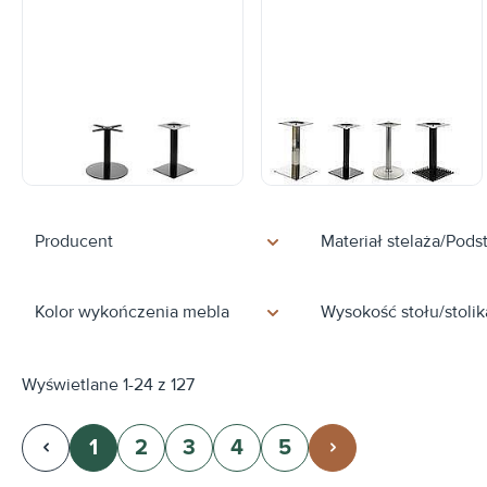
Podstawy stolików -
Podstawy stolików -
wysokość do 60 cm
wysokość ok. 72 cm
Producent
Materiał stelaża/Pod
Kolor wykończenia mebla
Wysokość stołu/stolik
Wyświetlane 1-24 z 127
1
2
3
4
5
Strona
Strona
Strona
Strona
Strona