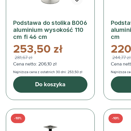
Podstawa do stolika B006
Podsta
aluminium wysokość 110
alumin
cm fi 46 cm
cm
253,50 zł
220
281,67 zł
244,77 zł
Cena netto: 206,10 zł
Cena netto
Najniższa cena z ostatnich 30 dni: 253,50 zł
Najniższa ce
Do koszyka
-10%
-10%