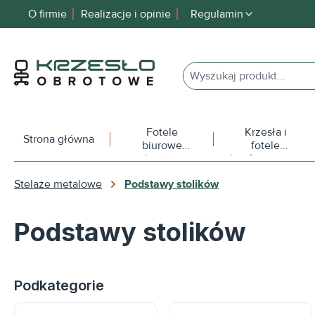
O firmie
Realizacje i opinie
Regulamin
 wyszukiwania
Przejdź do głównej nawigacji
Fotele
Krzesła i
Strona główna
biurowe
fotele
obrotowe
konferencyjne
Stelaże metalowe
Podstawy stolików
Podstawy stolików
Podkategorie