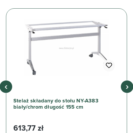
‹
›
Stelaż składany do stołu NY-A383
biały/chrom długość 155 cm
Cena regularna:
613,77 zł