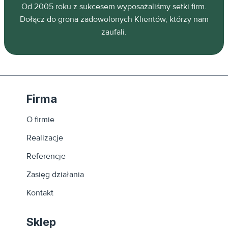
z
Od 2005 roku z sukcesem wyposażaliśmy setki firm.
ń.
Dołącz do grona zadowolonych Klientów, którzy nam
zaufali.
Firma
O firmie
Realizacje
Referencje
Zasięg działania
Kontakt
Sklep