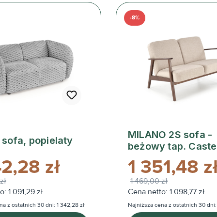
-8%
MILANO 2S sofa -
sofa, popielaty
beżowy tap. Castel
42,28 zł
1 351,48 z
zł
1 469,00 zł
: 1 091,29 zł
Cena netto: 1 098,77 zł
a z ostatnich 30 dni: 1 342,28 zł
Najniższa cena z ostatnich 30 dni: 