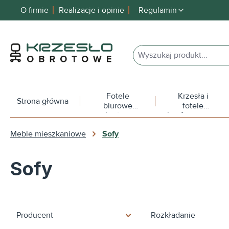
O firmie
Realizacje i opinie
Regulamin
 wyszukiwania
Przejdź do głównej nawigacji
Fotele
Krzesła i
Strona główna
biurowe
fotele
obrotowe
konferencyjne
Meble mieszkaniowe
Sofy
Sofy
Producent
Rozkładanie