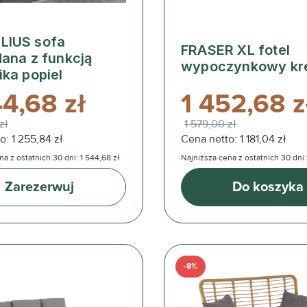
LIUS sofa
FRASER XL fotel
dana z funkcją
wypoczynkowy k
ika popiel
44,68 zł
1 452,68 z
zł
1 579,00 zł
o: 1 255,84 zł
Cena netto: 1 181,04 zł
a z ostatnich 30 dni: 1 544,68 zł
Najniższa cena z ostatnich 30 dni:
Zarezerwuj
Do koszyka
-8%