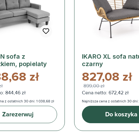
N sofa z
IKARO XL sofa nat
kiem, popielaty
czarny
38,68 zł
827,08 zł
zł
899,00 zł
o: 844,46 zł
Cena netto: 672,42 zł
a z ostatnich 30 dni: 1 038,68 zł
Najniższa cena z ostatnich 30 dni:
Zarezerwuj
Do koszyka