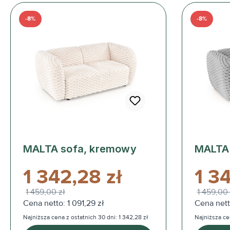
-8%
-8%
MALTA sofa, kremowy
MALTA 
1 342,28 zł
1 3
1 459,00 zł
1 459,00 
Cena netto: 1 091,29 zł
Cena netto
Najniższa cena z ostatnich 30 dni: 1 342,28 zł
Najniższa cen