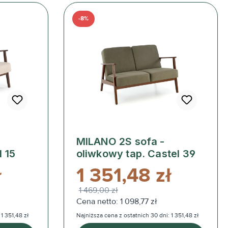
-8%
MILANO 2S sofa -
 15
oliwkowy tap. Castel 39
ł
1 351,48 zł
1 469,00 zł
Cena netto: 1 098,77 zł
1 351,48 zł
Najniższa cena z ostatnich 30 dni: 1 351,48 zł