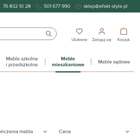
76 832 10 28
501 677 990
sklep@efekt-style.pl
Masz 0 przedmioty na liś
Koszy
Ulubione
Zaloguj się
Koszyk
Meble szkolne
Meble
Meble sądowe
i przedszkolne
mieszkaniowe
ończenia mebla
Cena