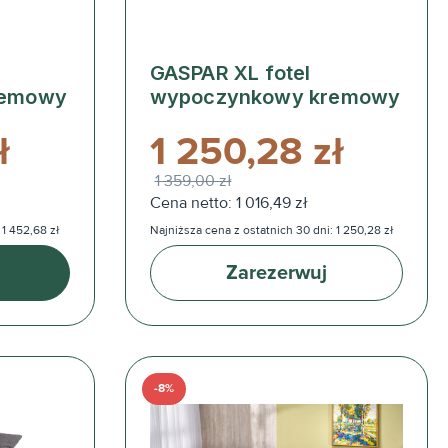
GASPAR XL fotel
remowy
wypoczynkowy kremowy
ł
1 250,28 zł
1 359,00 zł
Cena netto: 1 016,49 zł
 1 452,68 zł
Najniższa cena z ostatnich 30 dni: 1 250,28 zł
Zarezerwuj
-8%