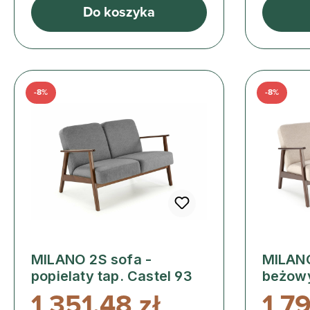
Do koszyka
-8%
-8%
MILANO 2S sofa -
MILANO
popielaty tap. Castel 93
beżowy
1 351,48 zł
1 7