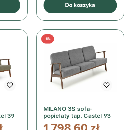
Do koszyka
-8%
MILANO 3S sofa-
el 39
popielaty tap. Castel 93
ł
1 798,60 zł