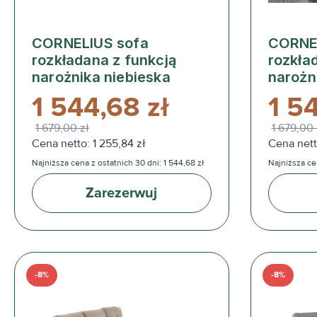
CORNELIUS sofa
CORNE
rozkładana z funkcją
rozkła
narożnika niebieska
narożn
1 544,68 zł
1 5
1 679,00 zł
1 679,00 
Cena netto: 1 255,84 zł
Cena nett
Najniższa cena z ostatnich 30 dni: 1 544,68 zł
Najniższa cen
Zarezerwuj
-8%
-8%