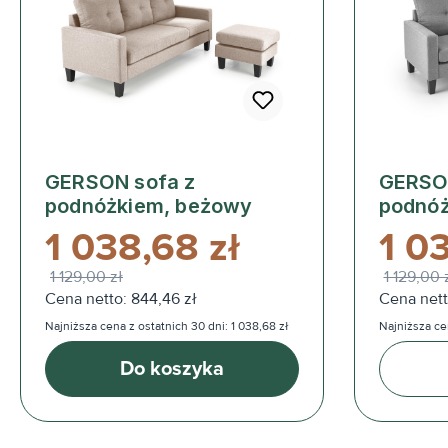
GERSON sofa z
GERSO
podnóżkiem, beżowy
podnóż
1 038,68 zł
1 0
1 129,00 zł
1 129,00 
Cena netto: 844,46 zł
Cena nett
Najniższa cena z ostatnich 30 dni: 1 038,68 zł
Najniższa cen
Do koszyka