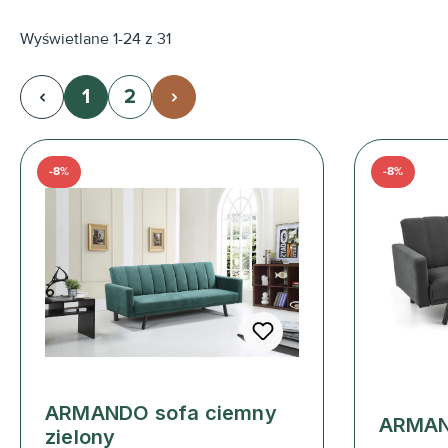
Wyświetlane 1-24 z 31
1
2
Strona
Strona
-8%
-8%
ARMANDO sofa ciemny
ARMAND
zielony