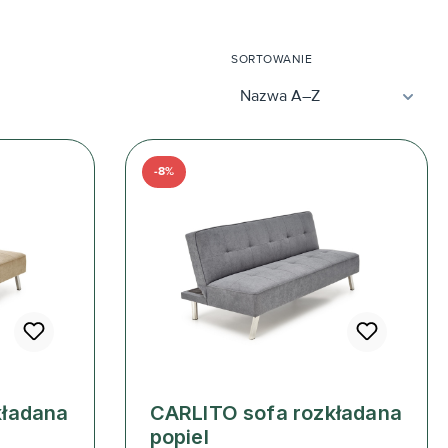
SORTOWANIE
-8%
kładana
CARLITO sofa rozkładana
popiel