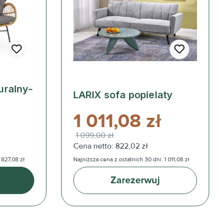
uralny-
LARIX sofa popielaty
1 011,08 zł
1 099,00 zł
Cena netto: 822,02 zł
 827,08 zł
Najniższa cena z ostatnich 30 dni: 1 011,08 zł
Zarezerwuj