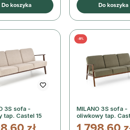
Do koszyka
Do koszyka
-8%
 3S sofa -
MILANO 3S sofa -
 tap. Castel 15
oliwkowy tap. Cast
98,60 zł
1 798,60 z