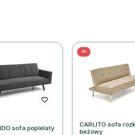
-8%
CARLITO sofa roz
O sofa popielaty
beżowy