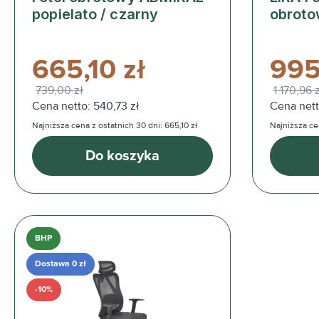
popielato / czarny
obroto
665,10 zł
995
739,00 zł
1 170,96 
Cena netto: 540,73 zł
Cena nett
Najniższa cena z ostatnich 30 dni: 665,10 zł
Najniższa ce
Do koszyka
BHP
Dostawa 0 zł
-10%