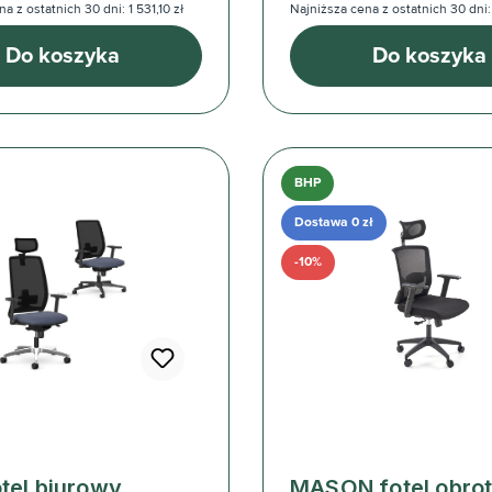
a z ostatnich 30 dni: 1 531,10 zł
Najniższa cena z ostatnich 30 dni:
Do koszyka
Do koszyka
BHP
Dostawa 0 zł
-10%
otel biurowy
MASON fotel obro