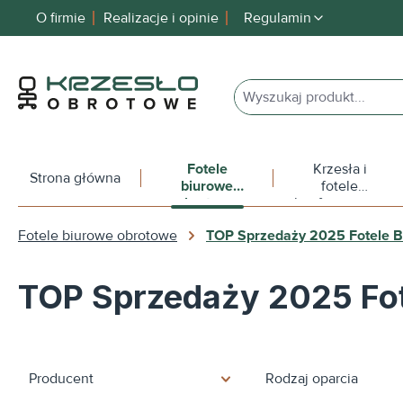
O firmie
Realizacje i opinie
Regulamin
 wyszukiwania
Przejdź do głównej nawigacji
Fotele
Krzesła i
Strona główna
biurowe
fotele
obrotowe
konferencyjne
Fotele biurowe obrotowe
TOP Sprzedaży 2025 Fotele 
TOP Sprzedaży 2025 Fot
Producent
Rodzaj oparcia