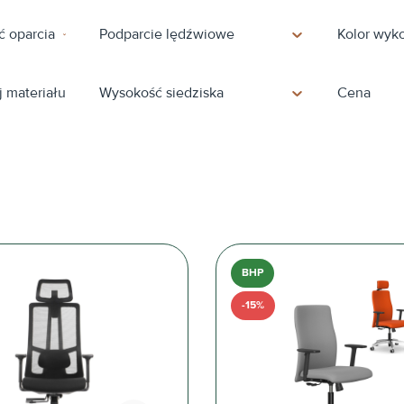
 oparcia
Podparcie lędźwiowe
Kolor wyk
 materiału
Wysokość siedziska
Cena
BHP
-15%