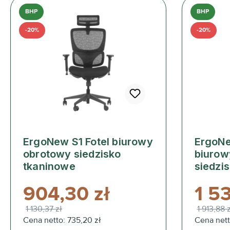
BHP
BHP
-20%
-20%
ErgoNew S1 Fotel biurowy
ErgoNe
obrotowy siedzisko
biurow
tkaninowe
siedzi
904,30 zł
1 53
1 130,37 zł
1 913,88 
Cena netto: 735,20 zł
Cena nett