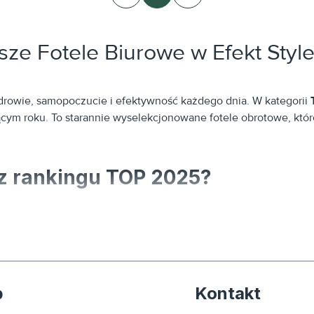
ze Fotele Biurowe w Efekt Styl
zdrowie, samopoczucie i efektywność każdego dnia. W kategorii
eżącym roku. To starannie wyselekcjonowane fotele obrotowe, kt
 z rankingu TOP 2025?
dele najczęściej wybierane do nowoczesnych biur, domowych gabi
sz na:
ższą awaryjnością i najwyższą precyzją wykonania.
p
Kontakt
 które oferują zaawansowane mechanizmy (takie jak Synchro SFL