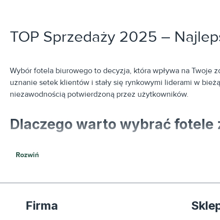
TOP Sprzedaży 2025 – Najleps
Wybór fotela biurowego to decyzja, która wpływa na Twoje 
uznanie setek klientów i stały się rynkowymi liderami w bi
niezawodnością potwierdzoną przez użytkowników.
Dlaczego warto wybrać fotele
Produkty znajdujące się w tej kategorii to „pewniaki” – mo
Rozwiń
wiele godzin. Wybierając bestseller, masz pewność, że stawia
Sprawdzoną jakość:
Modele te charakteryzują się najni
Firma
Skle
Najlepszy stosunek ceny do funkcjonalności:
To fotele,