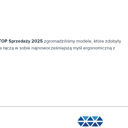
e
TOP Sprzedaży 2025
zgromadziliśmy modele, które zdobyły
óre łączą w sobie najnowocześniejszą myśl ergonomiczną z
netów oraz przez profesjonalistów spędzających przy biurku
 czy regulacja 4D) w najbardziej optymalnych budżetach.