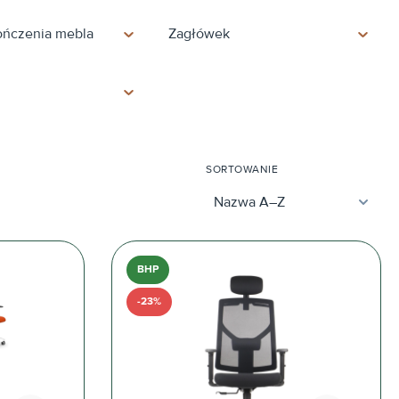
ończenia mebla
Zagłówek
SORTOWANIE
BHP
-23%