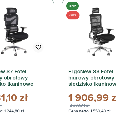
BHP
-20%
w S7 Fotel
ErgoNew S8 Fotel
y obrotowy
biurowy obrotowy
sko tkaninowe
siedzisko tkanino
1,10 zł
1 906,99 z
zł
2 383,74 zł
o: 1 244,80 zł
Cena netto: 1 550,40 zł