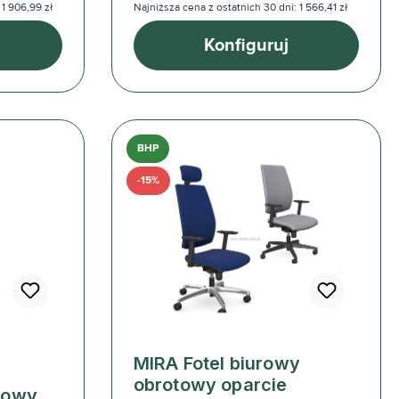
 1 906,99 zł
Najniższa cena z ostatnich 30 dni: 1 566,41 zł
Konfiguruj
BHP
-15%
MIRA Fotel biurowy
obrotowy oparcie
towy