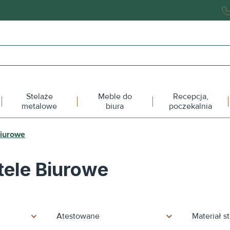
Stelaże
Meble do
Recepcja,
metalowe
biura
poczekalnia
Biurowe
ele Biurowe
Atestowane
Materiał s