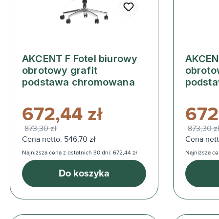
AKCENT F Fotel biurowy
AKCENT
obrotowy grafit
obroto
podstawa chromowana
podst
672,44 zł
672
873,30 zł
873,30 z
Cena netto: 546,70 zł
Cena nett
Najniższa cena z ostatnich 30 dni: 672,44 zł
Najniższa cen
Do koszyka