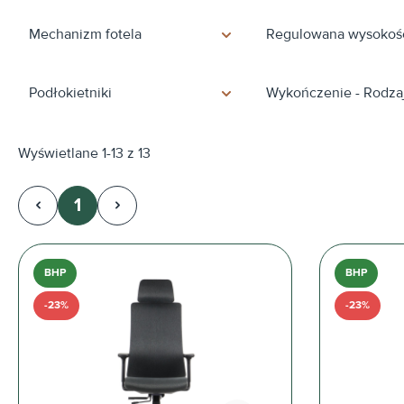
Mechanizm fotela
Regulowana wysokość
Podłokietniki
Wykończenie - Rodzaj
Wyświetlane 1-13 z 13
1
Strona
BHP
BHP
-23%
-23%