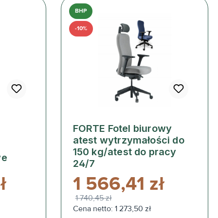
BHP
-10%
FORTE Fotel biurowy
atest wytrzymałości do
150 kg/atest do pracy
we
24/7
ł
1 566,41 zł
1 740,45 zł
Cena netto: 1 273,50 zł