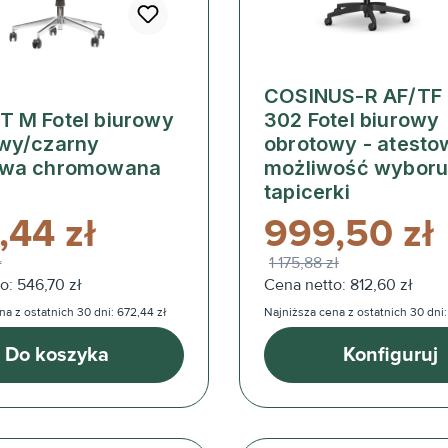
COSINUS-R AF/TF 
 M Fotel biurowy
302 Fotel biurowy
wy/czarny
obrotowy - atesto
awa chromowana
możliwość wybor
tapicerki
,44 zł
999,50 zł
ł
1 175,88 zł
o: 546,70 zł
Cena netto: 812,60 zł
a z ostatnich 30 dni: 672,44 zł
Najniższa cena z ostatnich 30 dni:
Do koszyka
Konfiguruj