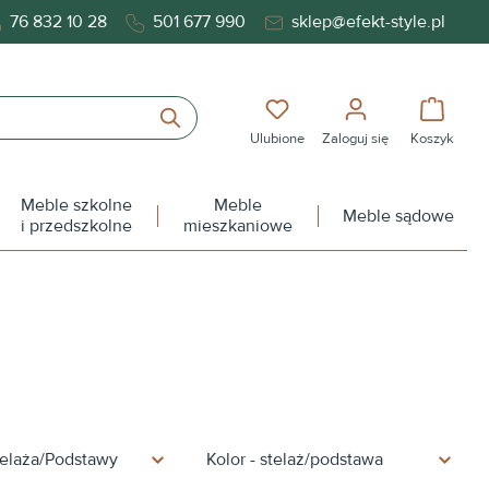
76 832 10 28
501 677 990
sklep@efekt-style.pl
Masz 0 przedmioty na liś
Koszy
Ulubione
Zaloguj się
Koszyk
Meble szkolne
Meble
Meble sądowe
i przedszkolne
mieszkaniowe
telaża/Podstawy
Kolor - stelaż/podstawa