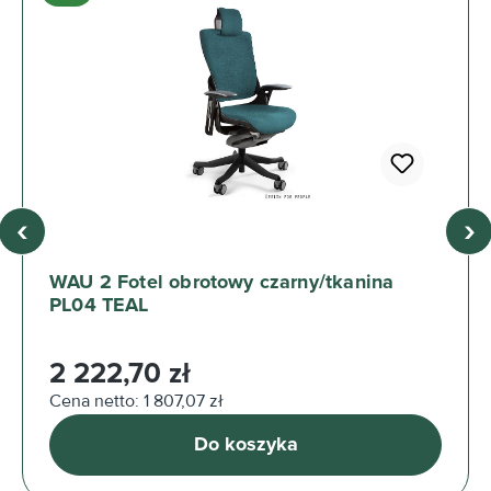
‹
›
WAU 2 Fotel obrotowy czarny/tkanina
PL04 TEAL
Cena regularna:
2 222,70 zł
Cena netto: 1 807,07 zł
Do koszyka