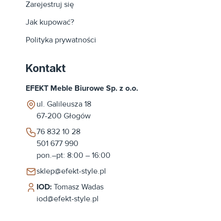
Zarejestruj się
Jak kupować?
Polityka prywatności
Kontakt
EFEKT Meble Biurowe Sp. z o.o.
ul. Galileusza 18
67-200
Głogów
76 832 10 28
501 677 990
pon.–pt: 8:00 – 16:00
sklep@efekt-style.pl
IOD:
Tomasz Wadas
iod@efekt-style.pl