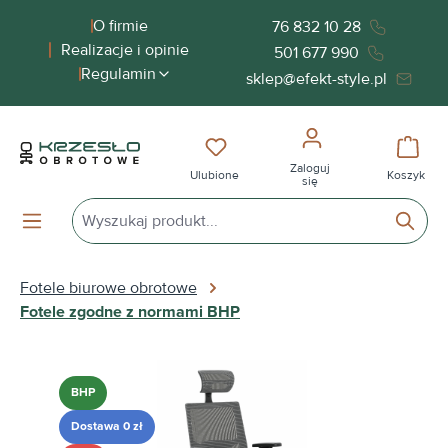
wnej zawartości
O firmie
76 832 10 28
Realizacje i opinie
501 677 990
Regulamin
sklep@efekt-style.pl
Masz 0 przedmioty na liście życ
Koszy
Zaloguj
Ulubione
Koszyk
się
Fotele biurowe obrotowe
Fotele zgodne z normami BHP
Pomiń galerię zdjęć
BHP
Dostawa 0 zł