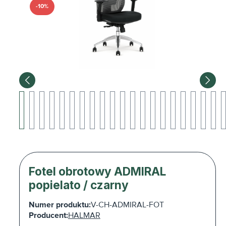
-10%
Fotel obrotowy ADMIRAL
popielato / czarny
Numer produktu:
V-CH-ADMIRAL-FOT
Producent:
HALMAR