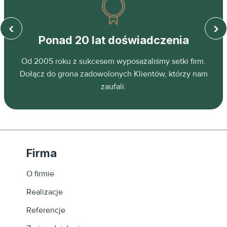
‹
›
Ponad 20 lat doświadczenia
z
Od 2005 roku z sukcesem wyposażaliśmy setki firm.
ń.
Dołącz do grona zadowolonych Klientów, którzy nam
zaufali.
Firma
O firmie
Realizacje
Referencje