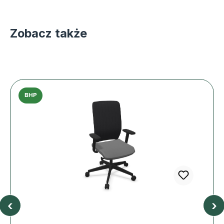
Zobacz także
BHP
‹
›