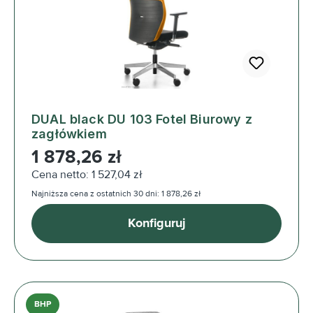
DUAL black DU 103 Fotel Biurowy z
zagłówkiem
Cena regularna:
1 878,26 zł
Cena netto: 1 527,04 zł
Najniższa cena z ostatnich 30 dni: 1 878,26 zł
Konfiguruj
BHP