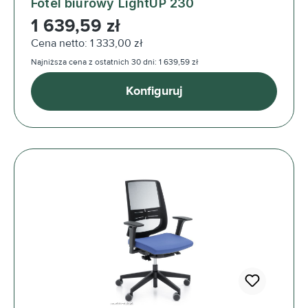
Fotel biurowy LightUP 230
Cena regularna:
1 639,59 zł
Cena netto: 1 333,00 zł
Najniższa cena z ostatnich 30 dni: 1 639,59 zł
Konfiguruj