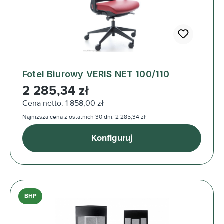
Fotel Biurowy VERIS NET 100/110
Cena regularna:
2 285,34 zł
Cena netto: 1 858,00 zł
Najniższa cena z ostatnich 30 dni: 2 285,34 zł
Konfiguruj
BHP