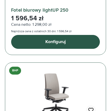
Fotel biurowy lightUP 250
Cena regularna:
1 596,54 zł
Cena netto: 1 298,00 zł
Najniższa cena z ostatnich 30 dni: 1 596,54 zł
Konfiguruj
BHP