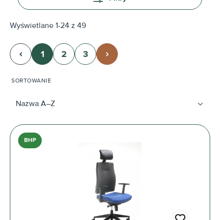
Wyświetlane 1-24 z 49
1
2
3
Strona
Strona
Strona
SORTOWANIE
BHP