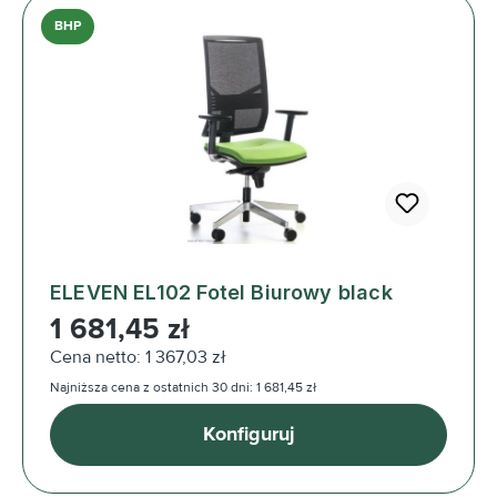
BHP
ELEVEN EL102 Fotel Biurowy black
Cena regularna:
1 681,45 zł
Cena netto: 1 367,03 zł
Najniższa cena z ostatnich 30 dni: 1 681,45 zł
Konfiguruj