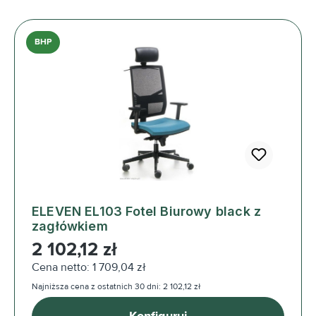
BHP
ELEVEN EL103 Fotel Biurowy black z
zagłówkiem
Cena regularna:
2 102,12 zł
Cena netto: 1 709,04 zł
Najniższa cena z ostatnich 30 dni: 2 102,12 zł