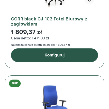
CORR black CJ 103 Fotel Biurowy z
zagłówkiem
Cena regularna:
1 809,37 zł
Cena netto: 1 471,03 zł
Najniższa cena z ostatnich 30 dni: 1 809,37 zł
Konfiguruj
BHP