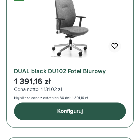
DUAL black DU102 Fotel Biurowy
Cena regularna:
1 391,16 zł
Cena netto: 1 131,02 zł
Najniższa cena z ostatnich 30 dni: 1 391,16 zł
Konfiguruj