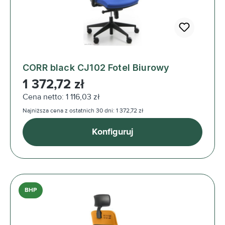
CORR black CJ102 Fotel Biurowy
Cena regularna:
1 372,72 zł
Cena netto: 1 116,03 zł
Najniższa cena z ostatnich 30 dni: 1 372,72 zł
Konfiguruj
BHP