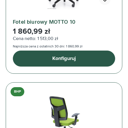
Fotel biurowy MOTTO 10
Cena regularna:
1 860,99 zł
Cena netto: 1 513,00 zł
Najniższa cena z ostatnich 30 dni: 1 860,99 zł
Konfiguruj
BHP