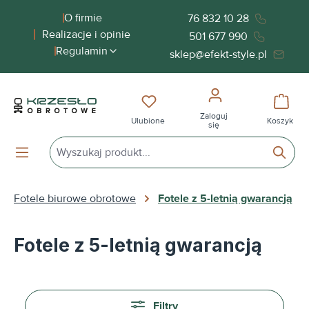
wnej zawartości
O firmie
76 832 10 28
Realizacje i opinie
501 677 990
Regulamin
sklep@efekt-style.pl
Masz 0 przedmioty na liście życ
Koszy
Zaloguj
Ulubione
Koszyk
się
Fotele biurowe obrotowe
Fotele z 5-letnią gwarancją
Fotele z 5-letnią gwarancją
Filtry