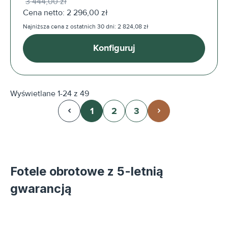
3 444,00 zł
Cena netto: 2 296,00 zł
Najniższa cena z ostatnich 30 dni: 2 824,08 zł
Konfiguruj
Wyświetlane 1-24 z 49
1
2
3
Strona
Strona
Strona
Fotele obrotowe z 5-letnią
gwarancją