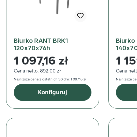
Biurko RANT BRK1
Biurko
120x70x76h
140x7
Cena regularna:
Cena reg
1 097,16 zł
1 15
Cena netto: 892,00 zł
Cena nett
Najniższa cena z ostatnich 30 dni: 1 097,16 zł
Najniższa cen
Konfiguruj