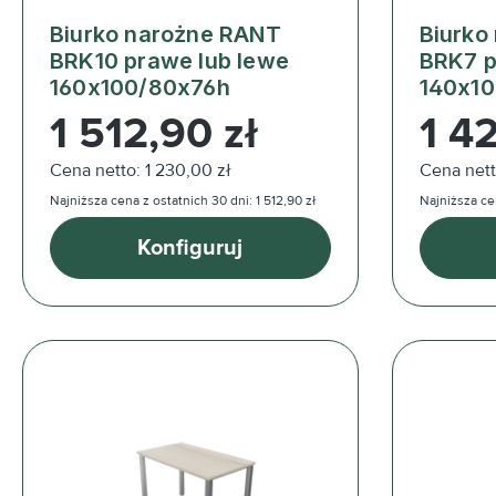
Biurko narożne RANT
Biurko
BRK10 prawe lub lewe
BRK7 p
160x100/80x76h
140x1
Cena regularna:
Cena reg
1 512,90 zł
1 4
Cena netto: 1 230,00 zł
Cena nett
Najniższa cena z ostatnich 30 dni: 1 512,90 zł
Najniższa cen
Konfiguruj