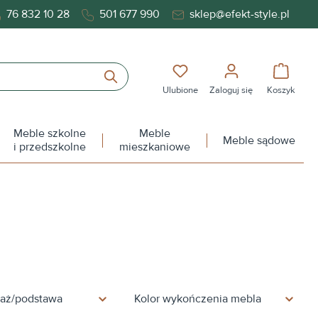
76 832 10 28
501 677 990
sklep@efekt-style.pl
Masz 0 przedmioty na liś
Koszy
Ulubione
Zaloguj się
Koszyk
Meble szkolne
Meble
Meble sądowe
i przedszkolne
mieszkaniowe
elaż/podstawa
Kolor wykończenia mebla