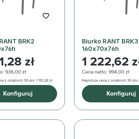
 RANT BRK2
Biurko RANT BRK3
0x76h
160x70x76h
ularna:
Cena regularna:
1,28 zł
1 222,62 z
o: 936,00 zł
Cena netto: 994,00 zł
a z ostatnich 30 dni: 1 151,28 zł
Najniższa cena z ostatnich 30 dni:
Konfiguruj
Konfiguruj