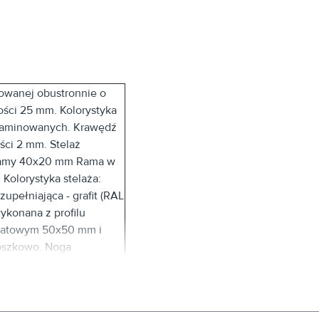
owanej obustronnie o
bości 25 mm. Kolorystyka
elaminowanych. Krawędź
ci 2 mm. Stelaż
l ramy 40x20 mm Rama w
 Kolorystyka stelaża:
upełniająca - grafit (RAL
ykonana z profilu
dratowym 50x50 mm i
roszkowo. Noga
ji 0-20 mm.