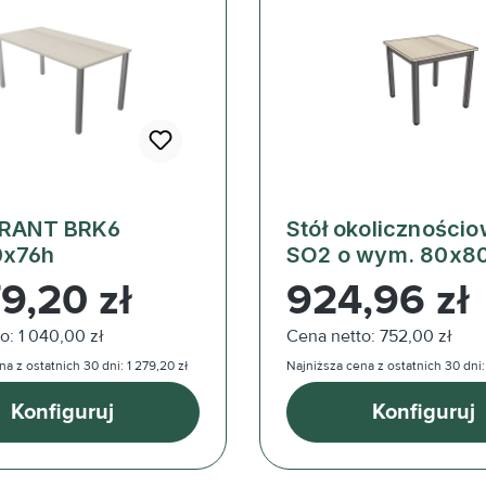
 RANT BRK6
Stół okoliczności
0x76h
SO2 o wym. 80x8
ularna:
Cena regularna:
9,20 zł
924,96 zł
o: 1 040,00 zł
Cena netto: 752,00 zł
a z ostatnich 30 dni: 1 279,20 zł
Najniższa cena z ostatnich 30 dni:
Konfiguruj
Konfiguruj