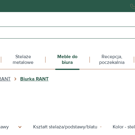
Stelaże
Meble do
Recepcja,
metalowe
biura
poczekalnia
 RANT
Biurka RANT
stawy
Kształt stelaża/podstawy/blatu
Kolor - st