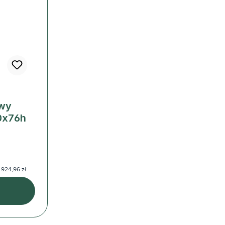
owy
0x76h
 924,96 zł