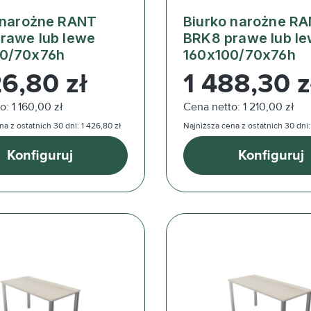
 narożne RANT
Biurko narożne R
rawe lub lewe
BRK8 prawe lub l
00/70x76h
160x100/70x76h
ularna:
Cena regularna:
26,80 zł
1 488,30 z
o: 1 160,00 zł
Cena netto: 1 210,00 zł
a z ostatnich 30 dni: 1 426,80 zł
Najniższa cena z ostatnich 30 dni:
Konfiguruj
Konfiguruj