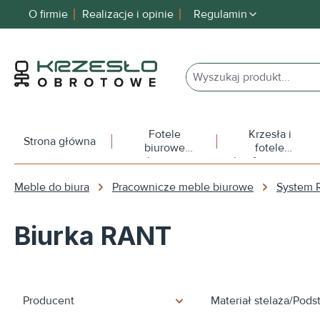
O firmie
Realizacje i opinie
Regulamin
 wyszukiwania
Przejdź do głównej nawigacji
Fotele
Krzesła i
Strona główna
biurowe
fotele
obrotowe
konferencyjne
Meble do biura
Pracownicze meble biurowe
System
Biurka RANT
Producent
Materiał stelaża/Pod