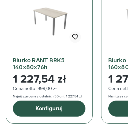
Biurko RANT BRK5
Biurko
140x80x76h
160x8
Cena regularna:
Cena reg
1 227,54 zł
1 27
Cena netto: 998,00 zł
Cena nett
Najniższa cena z ostatnich 30 dni: 1 227,54 zł
Najniższa cen
Konfiguruj