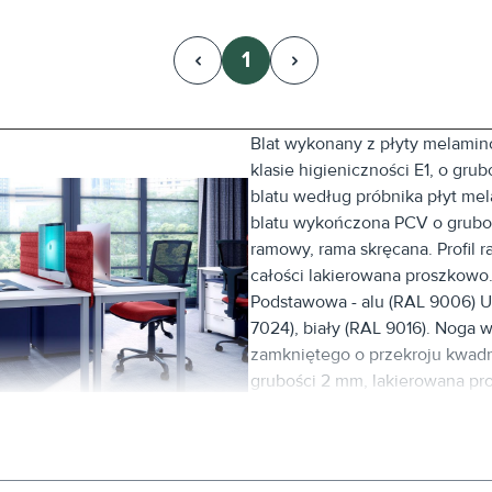
1
Strona
Blat wykonany z płyty melamin
klasie higieniczności E1, o gru
blatu według próbnika płyt m
blatu wykończona PCV o gruboś
ramowy, rama skręcana. Profi
całości lakierowana proszkowo.
Podstawowa - alu (RAL 9006) Uz
7024), biały (RAL 9016). Noga w
zamkniętego o przekroju kwa
grubości 2 mm, lakierowana p
zakończona
regulatorem o zakresie regulac