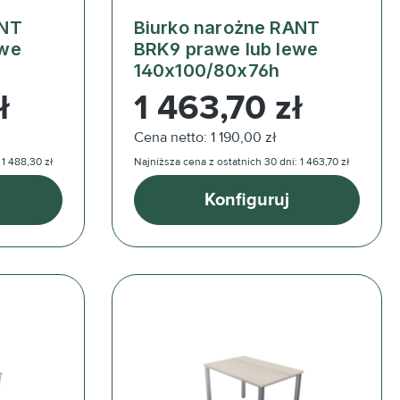
ANT
Biurko narożne RANT
ewe
BRK9 prawe lub lewe
140x100/80x76h
Cena regularna:
ł
1 463,70 zł
Cena netto: 1 190,00 zł
 1 488,30 zł
Najniższa cena z ostatnich 30 dni: 1 463,70 zł
Konfiguruj