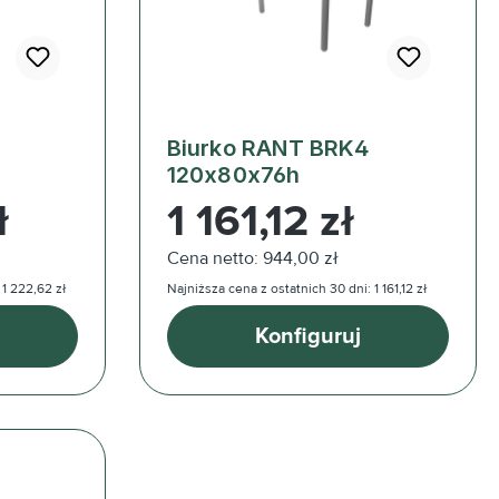
Biurko RANT BRK4
120x80x76h
Cena regularna:
ł
1 161,12 zł
Cena netto: 944,00 zł
 1 222,62 zł
Najniższa cena z ostatnich 30 dni: 1 161,12 zł
Konfiguruj