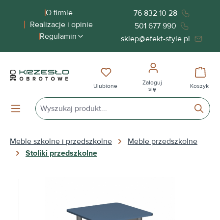
wnej zawartości
O firmie
76 832 10 28
Realizacje i opinie
501 677 990
Regulamin
sklep@efekt-style.pl
Masz 0 przedmioty na liście życ
Koszy
Zaloguj
Ulubione
Koszyk
się
Meble szkolne i przedszkolne
Meble przedszkolne
Stoliki przedszkolne
Pomiń galerię zdjęć