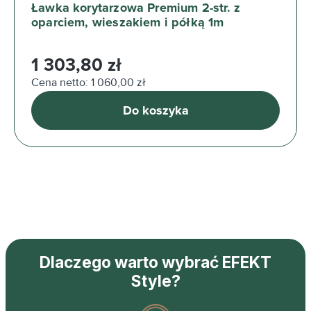
Ławka korytarzowa Premium 2-str. z
oparciem, wieszakiem i półką 1m
Cena regularna:
1 303,80 zł
Cena netto: 1 060,00 zł
Do koszyka
Dlaczego warto wybrać EFEKT
Style?