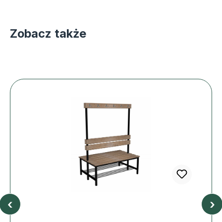
Zobacz także
‹
›