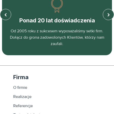
‹
›
Ponad 20 lat doświadczenia
z
Od 2005 roku z sukcesem wyposażaliśmy setki firm.
ń.
Dołącz do grona zadowolonych Klientów, którzy nam
zaufali.
Firma
O firmie
Realizacje
Referencje