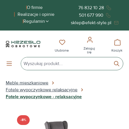
wnej zawartości
O firmie
76 832 10 28
Realizacje i opinie
501 677 990
Regulamin
sklep@efekt-style.pl
Masz 0 przedmioty na liście życ
Koszy
Zaloguj
Ulubione
Koszyk
się
Meble mieszkaniowe
Fotele wypoczynkowe relaksacyjne
Fotele wypoczynkowe - relaksacyjne
Pomiń galerię zdjęć
-8%