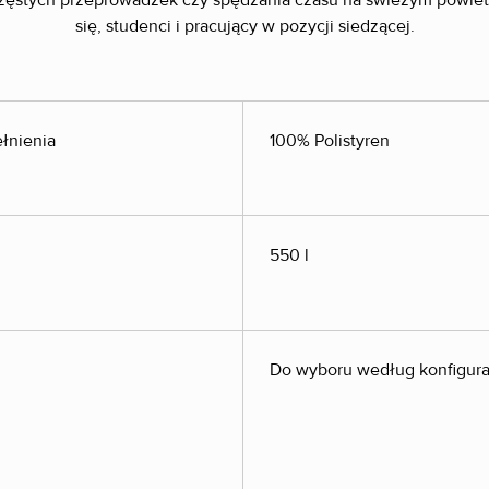
częstych przeprowadzek czy spędzania czasu na świeżym powiet
się, studenci i pracujący w pozycji siedzącej.
łnienia
100% Polistyren
550 l
Do wyboru według konfigura