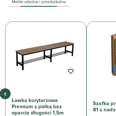
Meble szkolne i przedszkolne
‹
Ławka korytarzowa
Szafka p
Premium z półką bez
81 z nad
oparcia długości 1,5m