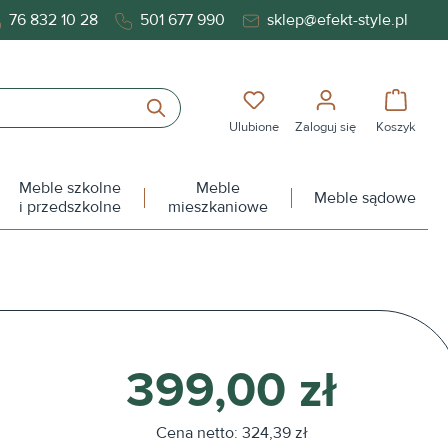
76 832 10 28
501 677 990
sklep@efekt-style.pl
Masz 0 przedmioty na liś
Koszy
Ulubione
Zaloguj się
Koszyk
Meble szkolne
Meble
Meble sądowe
i przedszkolne
mieszkaniowe
399,00 zł
Cena netto: 324,39 zł