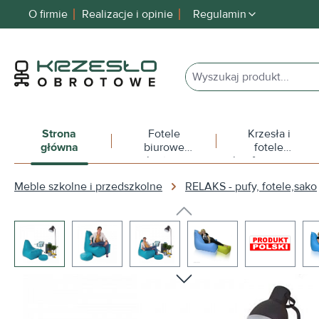
O firmie
Realizacje i opinie
Regulamin
 wyszukiwania
Przejdź do głównej nawigacji
Strona
Fotele
Krzesła i
główna
biurowe
fotele
obrotowe
konferencyjne
Meble szkolne i przedszkolne
RELAKS - pufy, fotele,sako
Pomiń galerię zdjęć