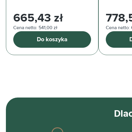
Cena regularna:
Cena regul
665,43 zł
778,
Cena netto: 541,00 zł
Cena netto: 
Do koszyka
Dla