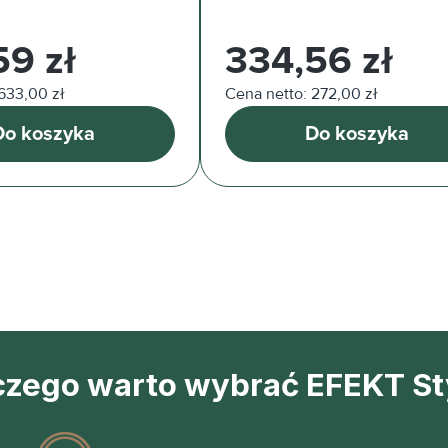
arna:
Cena regularna:
59 zł
334,56 zł
633,00 zł
Cena netto: 272,00 zł
Do koszyka
Do koszyka
czego warto wybrać EFEKT St