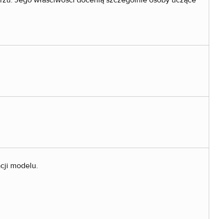
rzu. Jego właściwości docenią szczególnie osoby uczące
cji modelu.