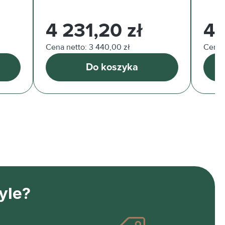
Cena regularna:
Cena 
4 231,20 zł
45
Cena netto: 3 440,00 zł
Cena 
Do koszyka
yle?