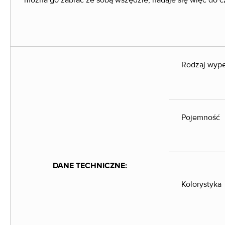
można go zabrać ze sobą wszędzie, nadaje się więc do 
Rodzaj wype
Pojemność
DANE TECHNICZNE:
Kolorystyka