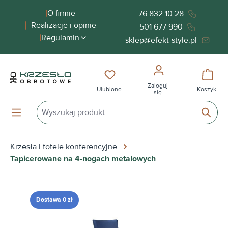
wnej zawartości
O firmie
76 832 10 28
Realizacje i opinie
501 677 990
Regulamin
sklep@efekt-style.pl
Masz 0 przedmioty na liście życ
Koszy
Zaloguj
Ulubione
Koszyk
się
Krzesła i fotele konferencyjne
Tapicerowane na 4-nogach metalowych
Pomiń galerię zdjęć
Dostawa 0 zł