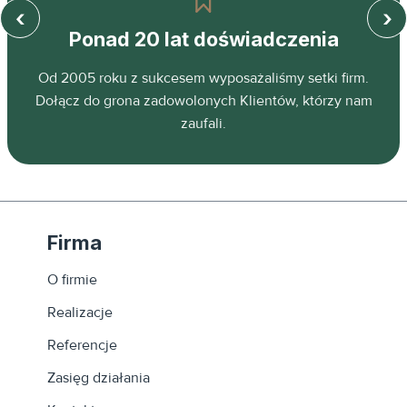
‹
›
Ponad 20 lat doświadczenia
z
Od 2005 roku z sukcesem wyposażaliśmy setki firm.
ń.
Dołącz do grona zadowolonych Klientów, którzy nam
zaufali.
Firma
O firmie
Realizacje
Referencje
Zasięg działania