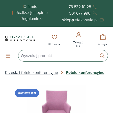
wnej zawartości
O firmie
76 832 10 28
Realizacje i opinie
501 677 990
Regulamin
sklep@efekt-style.pl
Masz 0 przedmioty na liście życ
Koszy
Zaloguj
Ulubione
Koszyk
się
Krzesła i fotele konferencyjne
Fotele konferencyjne
Pomiń galerię zdjęć
Dostawa 0 zł