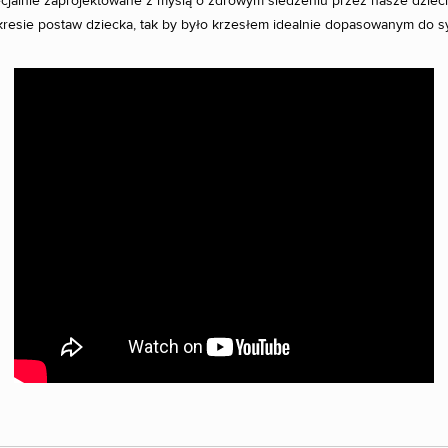
ecjalnie zaprojektowane z myślą o zdrowym siedzeniu przez nasze dzieci
kresie postaw dziecka, tak by było krzesłem idealnie dopasowanym do s