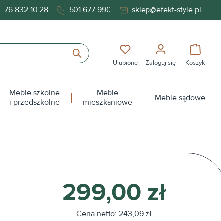
76 832 10 28
501 677 990
sklep@efekt-style.pl
Masz 0 przedmioty na liś
Koszy
Ulubione
Zaloguj się
Koszyk
Meble szkolne
Meble
Meble sądowe
i przedszkolne
mieszkaniowe
299,00 zł
Cena netto: 243,09 zł