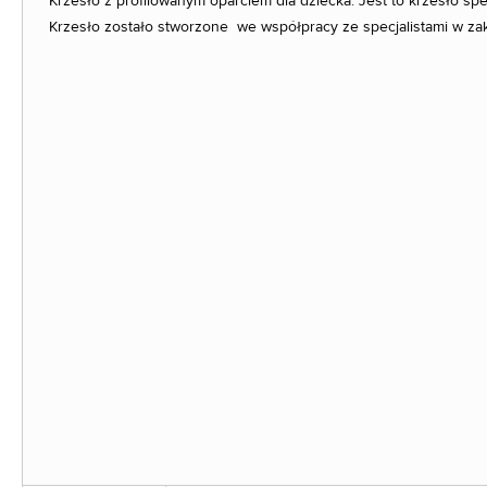
Krzesło z profilowanym oparciem dla dziecka. Jest to krzesło sp
Krzesło zostało stworzone we współpracy ze specjalistami w za