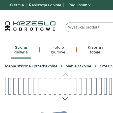
O firmie
Realizacje i opinie
Regulamin
 wyszukiwania
Przejdź do głównej nawigacji
Strona
Fotele
Krzesła i
główna
biurowe
fotele
obrotowe
konferencyjne
Meble szkolne i przedszkolne
Meble szkolne
Krzesła
Pomiń galerię zdjęć