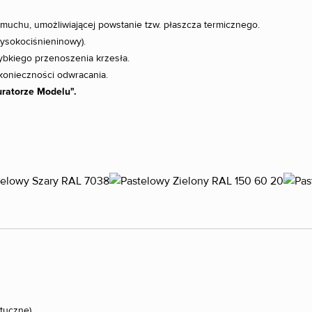
uchu, umożliwiającej powstanie tzw. płaszcza termicznego.
ysokociśnieninowy).
ybkiego przenoszenia krzesła.
konieczności odwracania.
uratorze Modelu".
tuczne).