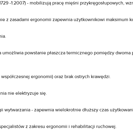
729 -1:2007) - mobilizują pracę mięśni przykręgosłupowych, wz
ie z zasadami ergonomii zapewnia użytkownikowi maksimum ko
ia.
a umożliwia powstanie płaszcza termicznego pomiędzy dwoma pł
współczesnej ergonomii) oraz brak ostrych krawędzi.
ia nie elektryzuje się.
gii wytwarzania - zapewnia wielokrotnie dłuższy czas użytkowani
ecjalistów z zakresu ergonomii i rehabilitacji ruchowej.