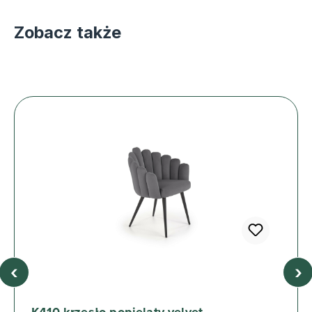
Zobacz także
‹
›