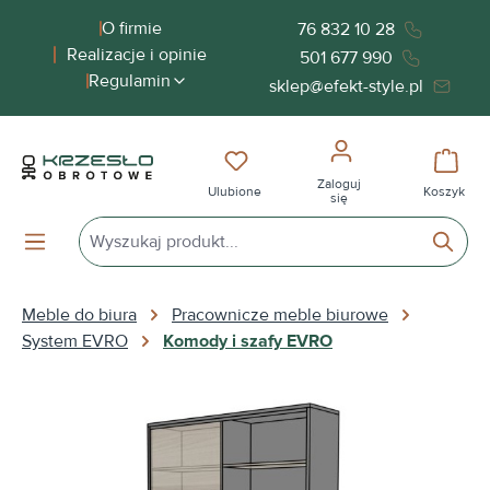
wnej zawartości
O firmie
76 832 10 28
Realizacje i opinie
501 677 990
Regulamin
sklep@efekt-style.pl
Masz 0 przedmioty na liście życ
Koszy
Zaloguj
Ulubione
Koszyk
się
Meble do biura
Pracownicze meble biurowe
System EVRO
Komody i szafy EVRO
Pomiń galerię zdjęć