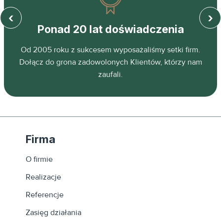
‹
›
Ponad 20 lat doświadczenia
z
Od 2005 roku z sukcesem wyposażaliśmy setki firm.
ń.
Dołącz do grona zadowolonych Klientów, którzy nam
zaufali.
Firma
O firmie
Realizacje
Referencje
Zasięg działania