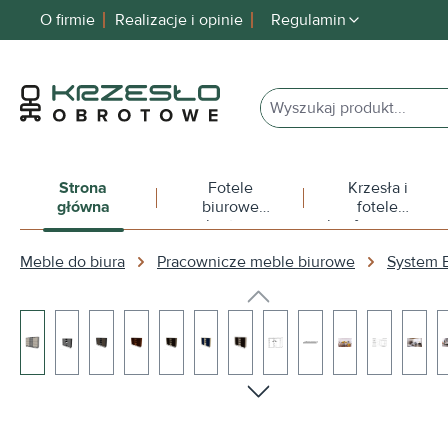
O firmie
Realizacje i opinie
Regulamin
 wyszukiwania
Przejdź do głównej nawigacji
Strona
Fotele
Krzesła i
główna
biurowe
fotele
obrotowe
konferencyjne
Meble do biura
Pracownicze meble biurowe
System
Pomiń galerię zdjęć