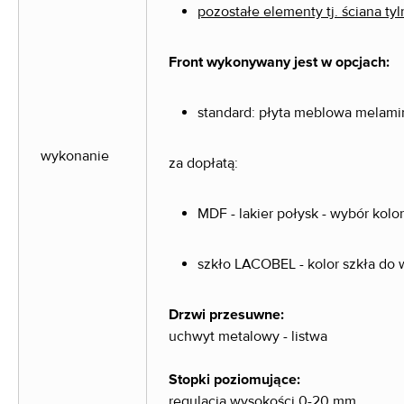
pozostałe elementy tj. ściana tyl
Front wykonywany jest w opcjach:
standard: płyta meblowa melam
wykonanie
za dopłatą:
MDF - lakier połysk - wybór kol
szkło LACOBEL - kolor szkła do
Drzwi przesuwne:
uchwyt metalowy - listwa
Stopki poziomujące:
regulacja wysokości 0-20 mm