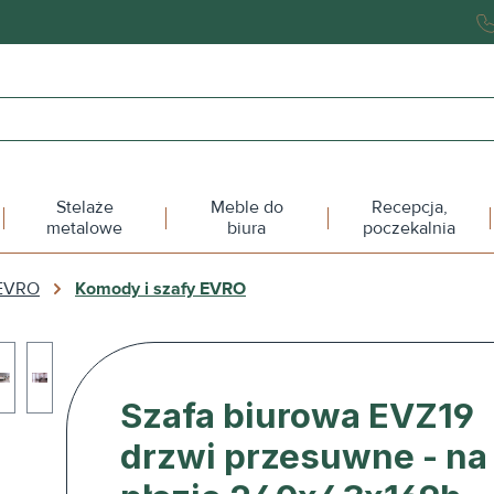
Stelaże
Meble do
Recepcja,
metalowe
biura
poczekalnia
 EVRO
Komody i szafy EVRO
Szafa biurowa EVZ19
drzwi przesuwne - na