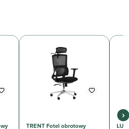
›
owy
TRENT Fotel obrotowy
LUMI