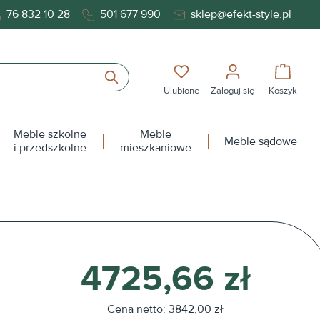
76 832 10 28
501 677 990
sklep@efekt-style.pl
Masz 0 przedmioty na liś
Koszy
Ulubione
Zaloguj się
Koszyk
Meble szkolne
Meble
Meble sądowe
i przedszkolne
mieszkaniowe
4725,66 zł
Cena netto: 3842,00 zł