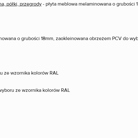
na, półki, przegrody
- płyta meblowa melaminowana o grubości
inowana o grubości 18mm, zaokleinowana obrzeżem PCV do wybo
oru ze wzornika kolorów RAL
 wyboru ze wzornika kolorów RAL