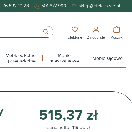
76 832 10 28
501 677 990
sklep@efekt-style.pl
Masz 0 przedmioty na liś
Koszy
Ulubione
Zaloguj się
Koszyk
Meble szkolne
Meble
Meble sądowe
i przedszkolne
mieszkaniowe
y
515,37 zł
Cena netto: 419,00 zł