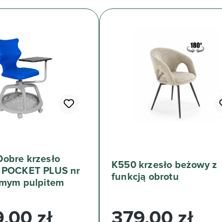
obre krzesło
K550 krzesło beżowy z
 POCKET PLUS nr
funkcją obrotu
omym pulpitem
arna:
Cena regularna:
,00 zł
379,00 zł