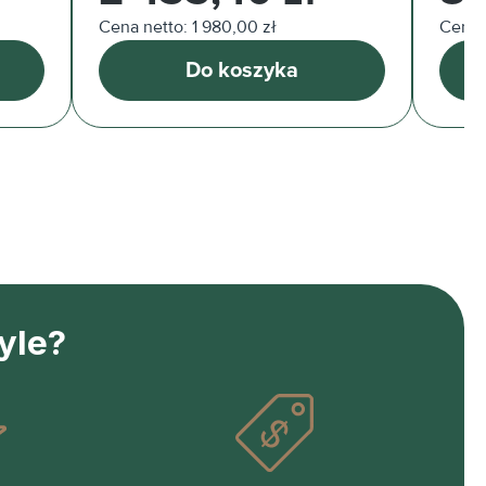
Cena netto: 1 980,00 zł
Cena 
Do koszyka
yle?