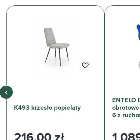
‹
ENTELO D
K493 krzesło popielaty
obrotowe
6 z ruch
Cena regularna:
Cena regul
216,00 zł
1 089