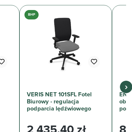
BHP
›
VERIS NET 101SFL Fotel
ENTE
Biurowy - regulacja
obro
podparcia lędźwiowego
pods
Cena regularna:
Cena 
2 435,40 zł
89