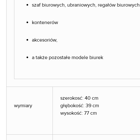
szaf biurowych, ubraniowych, regałów biurowych
kontenerów
akcesoriów,
a także pozostałe modele biurek
szerokosć: 40 cm
wymiary
głębokość: 39 cm
wysokość: 77 cm