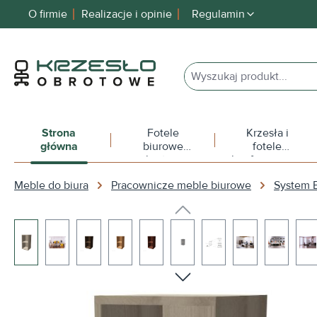
O firmie
Realizacje i opinie
Regulamin
 wyszukiwania
Przejdź do głównej nawigacji
Strona
Fotele
Krzesła i
główna
biurowe
fotele
obrotowe
konferencyjne
Meble do biura
Pracownicze meble biurowe
System
Pomiń galerię zdjęć