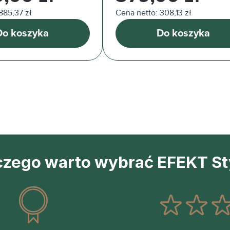
885,37 zł
Cena netto: 308,13 zł
Do koszyka
Do koszyka
czego warto wybrać EFEKT St