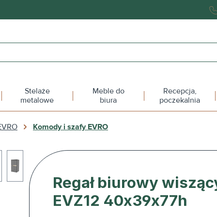
Stelaże
Meble do
Recepcja,
metalowe
biura
poczekalnia
 EVRO
Komody i szafy EVRO
Regał biurowy wisząc
EVZ12 40x39x77h