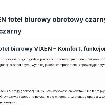
EN fotel biurowy obrotowy czarn
 czarny
tel biurowy VIXEN – Komfort, funkcjon
fort podczas długich godzin pracy z ergonomicznym fotelem biurowym VI
lacji oraz solidnymi, wysokiej jakości komponentami, zapewniając optyma
ć) / 65 cm (głębokość) / 117-125 cm (wysokość całkowita) / 50-58 cm (wy
K:
Umożliwia swobodne kołysanie się w fotelu oraz blokadę oparcia w wy
ęcia mięśni.