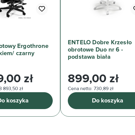
ENTELO Dobre Krzesło
rotowy Ergothrone
obrotowe Duo nr 6 -
kiem/ czarny
podstawa biała
arna:
Cena regularna:
9,00 zł
899,00 zł
3 893,50 zł
Cena netto: 730,89 zł
Do koszyka
Do koszyka