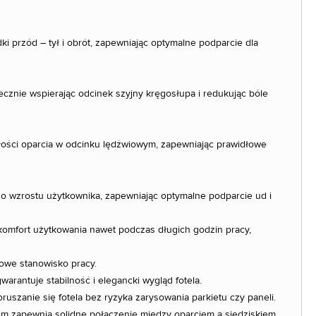
i przód – tył i obrót, zapewniając optymalne podparcie dla
znie wspierając odcinek szyjny kręgosłupa i redukując bóle
ści oparcia w odcinku lędźwiowym, zapewniając prawidłowe
o wzrostu użytkownika, zapewniając optymalne podparcie ud i
komfort użytkowania nawet podczas długich godzin pracy,
mowe stanowisko pracy.
antuje stabilność i elegancki wygląd fotela.
uszanie się fotela bez ryzyka zarysowania parkietu czy paneli.
um zapewnia solidne połączenie między oparciem a siedziskiem,