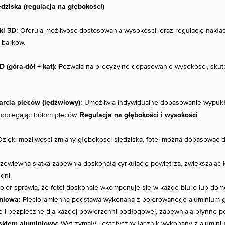
dziska (regulacja na głębokości)
ki
3D
:
Oferują możliwość dostosowania wysokości, oraz regulację nakładk
 barków.
(góra-dół + kąt):
Pozwala na precyzyjne dopasowanie wysokości, skutec
rcia pleców (lędźwiowy):
Umożliwia indywidualne dopasowanie wypukło
apobiegając bólom pleców.
Regulacja na głębokości i wysokości
zięki możliwości zmiany głębokości siedziska, fotel można dopasować d
zewiewna siatka zapewnia doskonałą cyrkulację powietrza, zwiększając 
dni.
olor sprawia, że fotel doskonale wkomponuje się w każde biuro lub do
niowa:
Pięcioramienna podstawa wykonana z polerowanego aluminium gwar
 i bezpieczne dla każdej powierzchni podłogowej, zapewniają płynne por
iskiem aluminiowy:
Wytrzymały i estetyczny łącznik wykonany z alumini