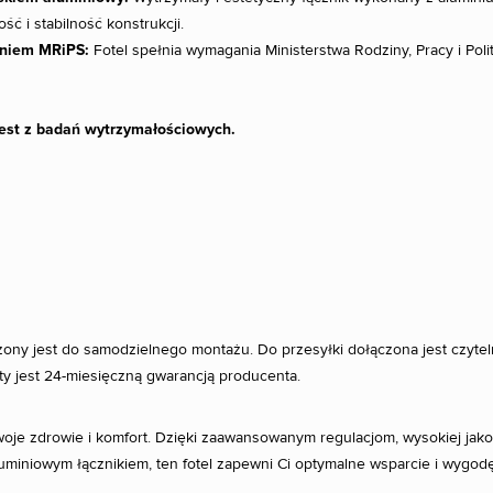
ść i stabilność konstrukcji.
eniem MRiPS:
Fotel spełnia wymagania Ministerstwa Rodziny, Pracy i Pol
test z badań wytrzymałościowych.
ny jest do samodzielnego montażu. Do przesyłki dołączona jest czyteln
ty jest 24-miesięczną gwarancją producenta.
woje zdrowie i komfort. Dzięki zaawansowanym regulacjom, wysokiej jakoś
miniowym łącznikiem, ten fotel zapewni Ci optymalne wsparcie i wygodę 