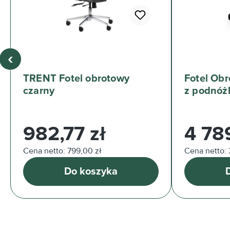
‹
TRENT Fotel obrotowy
Fotel Ob
czarny
z podnóż
Cena regularna:
Cena regul
982,77 zł
4 78
Cena netto: 799,00 zł
Cena netto: 
Do koszyka