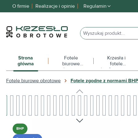
O firmie
Realizacje i opinie
Regulamin
 wyszukiwania
Przejdź do głównej nawigacji
Strona
Fotele
Krzesła i
główna
biurowe
fotele
obrotowe
konferencyjne
Fotele biurowe obrotowe
Fotele zgodne z normami BH
Pomiń galerię zdjęć
BHP