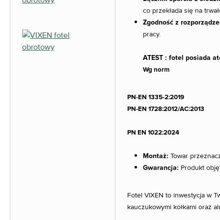
co przekłada się na trwało
Zgodność z rozporządz
pracy.
ATEST : fotel posiada a
Wg norm
PN-EN 1335-2:2019
PN-EN 1728:2012/AC:2013
PN EN 1022:2024
Montaż:
Towar przeznaczo
Gwarancja:
Produkt obję
Fotel VIXEN to inwestycja w T
kauczukowymi kółkami oraz alu