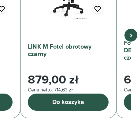
›
Fote
LINK M Fotel obrotowy
DEF
czarny
cze
Cena regularna:
Cena 
879,00 zł
68
Cena netto: 714,63 zł
Cena n
Do koszyka