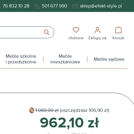
76 832 10 28
501 677 990
sklep@efekt-style.pl
Masz 0 przedmioty na liś
Koszy
Ulubione
Zaloguj się
Koszyk
Meble szkolne
Meble
Meble sądowe
i przedszkolne
mieszkaniowe
1 069,00 zł
(oszczędzasz
106,90 zł)
962,10 zł