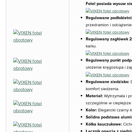
Fotel posiada wysuw sie
Regulowane podłokietni
przedramion i odciążenie
Regulowany zagłówek 2D 
karku.
Regulowany punkt podpa
ułożenie kręgosłupa i z
Regulowane siedzisko:
D
komfort siedzenia.
Materiał:
Wytrzymała i pr
szczególnie w cieplejsze 
Kolor:
Elegancki czarny k
Solidna podstawa alumi
Kółka kauczukowe:
Ciche
Łącznik oparcia z siedz